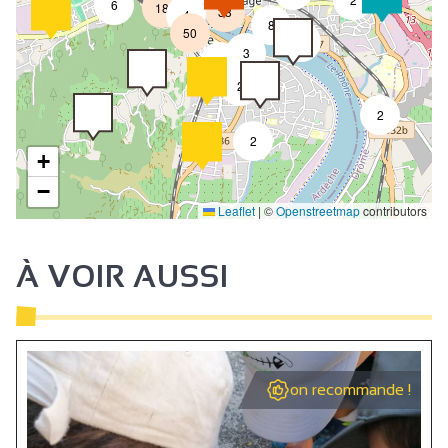
6
18
33
4
8
50
4
3
2
2
2
2
+
−
Leaflet
|
©
Openstreetmap
contributors
À VOIR AUSSI
on recommande !