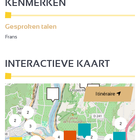
KENMERKEN
Gesproken talen
Frans
INTERACTIEVE KAART
Itinéraire
2
2
2
3
4
2
7
2