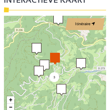
INTERACTIEVE KAART
Itinéraire
3
+
−