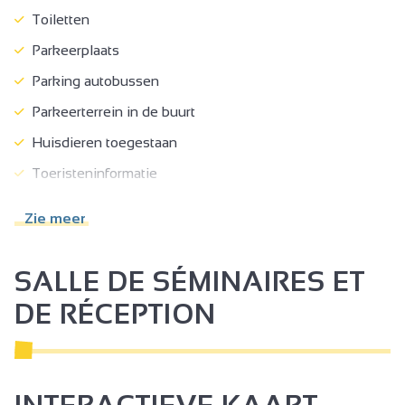
Toiletten
Parkeerplaats
Parking autobussen
Parkeerterrein in de buurt
Huisdieren toegestaan
Toeristeninformatie
Themabezichtiging
Zie meer
Gratis bezoek
Rondleiding
SALLE DE SÉMINAIRES ET
Verkoop op de boerderij
DE RÉCEPTION
Toegankelijk voor rolstoel met hulp
Minimale doorgang 90 cm
Deurbreedte > 77 cm