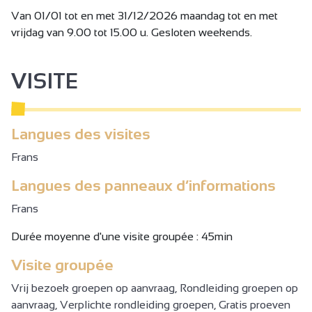
Dit assortiment kan worden verkocht aan professionals en
Van 01/01 tot en met 31/12/2026 maandag tot en met
particulieren in de Drôme en de Ardèche.
vrijdag van 9.00 tot 15.00 u. Gesloten weekends.
Nectardéchois verkoopt aan particulieren, verenigingen,
lokale overheden en professionals (restaurants, bars,
winkels, enz.).
VISITE
Nectardéchois bevordert de lokale handel en de
economische ontwikkeling van onze regio, de kwaliteit
van de producten, het milieu en de werkgelegenheid.
Langues des visites
De atelierwinkel is geopend op maandag en vrijdag op
Frans
aanvraag op 04 75 06 12 18, proeverijen en verkoop van
Langues des panneaux d’informations
producten. (gratis)
Frans
Durée moyenne d'une visite groupée : 45min
Visite groupée
Vrij bezoek groepen op aanvraag, Rondleiding groepen op
aanvraag, Verplichte rondleiding groepen, Gratis proeven