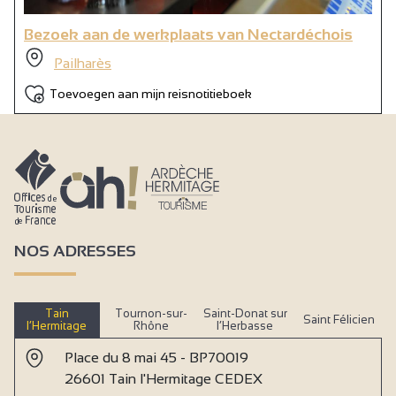
Bezoek aan de werkplaats van Nectardéchois
Pailharès
Toevoegen aan mijn reisnotitieboek
NOS ADRESSES
Tain
Tournon-sur-
Saint-Donat sur
Saint Félicien
l’Hermitage
Rhône
l’Herbasse
Place du 8 mai 45 - BP70019
26601 Tain l'Hermitage CEDEX