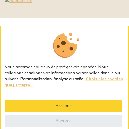
Nous sommes soucieux de protéger vos données. Nous
collectons et traitons vos informations personnelles dans le but
suivant :
Personnalisation, Analyse du trafic
.
Choisir les cookies
que j'accepte...
L’abus d’alcool est dangereux pour la santé, à consommer avec
modération.
Accepter
Gestion des cookies
Wettelijke vermeldingen
Afwijzen
Politique de confidentialité
Made in France by