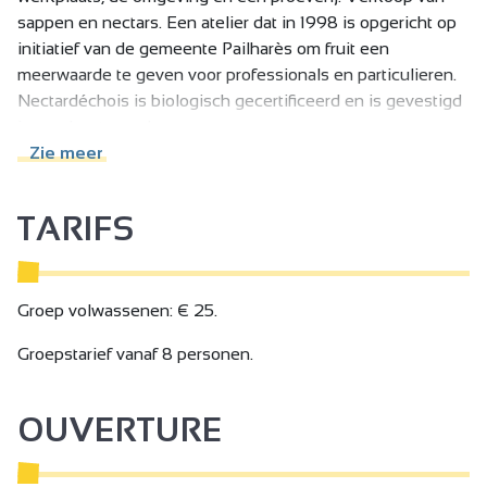
sappen en nectars. Een atelier dat in 1998 is opgericht op
initiatief van de gemeente Pailharès om fruit een
meerwaarde te geven voor professionals en particulieren.
Nectardéchois is biologisch gecertificeerd en is gevestigd
in een houten gebouw.
Nectardéchois begon als een vereniging voordat het een
Zie meer
SCIC-coöperatie werd, een ambitieus project voor de
kleine gemeente Pailharès.
TARIFS
Nectardéchois biedt particulieren en professionals de
mogelijkheid om hun fruit vanaf 100 kg te verwerken, wat
vaak kleine batches betekent die zijn afgestemd op de
lokale vraag. Nectardéchois is het tegenovergestelde van
Groep volwassenen: € 25.
de meeste andere verwerkingsbedrijven, die zeer grote
Groepstarief vanaf 8 personen.
batches vereisen voor een grotere winstgevendheid.
De afgelopen jaren heeft Nectardéchois een assortiment
vruchtensappen en nectars gecreëerd op basis van lokaal
OUVERTURE
fruit, dat ter plekke wordt verwerkt en waarvan de kwaliteit
wordt gecontroleerd.