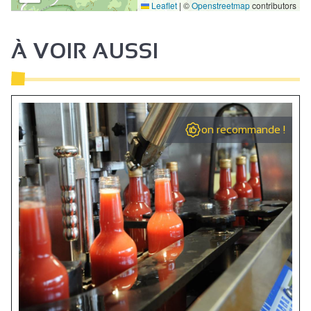
Leaflet
|
©
Openstreetmap
contributors
À VOIR AUSSI
on recommande !