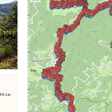
32
30
38
Volgende
28
26
24
22
24-La-
20