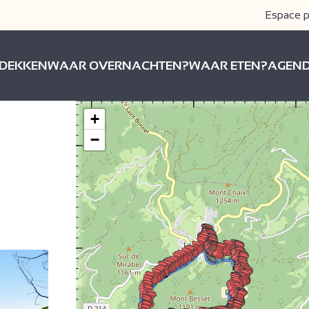
Espace p
DEKKEN
WAAR OVERNACHTEN?
WAAR ETEN?
AGEN
+
−
34
36