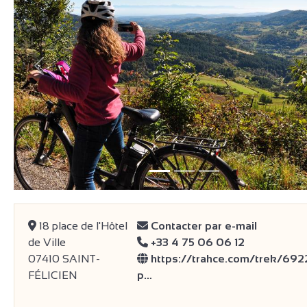
Vorige
18 place de l'Hôtel
Contacter par e-mail
de Ville
+33 4 75 06 06 12
07410 SAINT-
https://trahce.com/trek/692
FÉLICIEN
p…