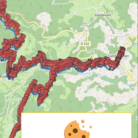
40
42
50
48
2
44
46
4
6
8