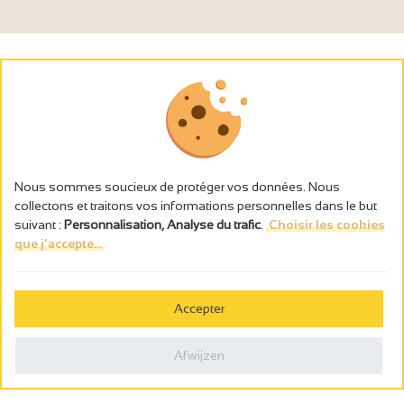
Nous sommes soucieux de protéger vos données. Nous
collectons et traitons vos informations personnelles dans le but
suivant :
Personnalisation, Analyse du trafic
.
Choisir les cookies
que j'accepte...
L’abus d’alcool est dangereux pour la santé, à consommer avec
modération.
Accepter
Gestion des cookies
Wettelijke vermeldingen
Afwijzen
Politique de confidentialité
Made in France by