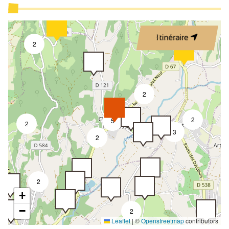
Itinéraire
2
2
2
5
2
3
2
2
+
−
2
Leaflet
|
©
Openstreetmap
contributors