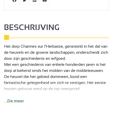
BESCHRIJVING
Het dorp Charmes sur l'Herbasse, genesteld in het dal van
de heuvels en de groene landschappen, onderscheidt zich
door zijn geschiedenis en erfgoed.
Met een geschiedenis van enkele honderden jaren is het
dorp al bekend sinds het midden van de middeleeuwen.
De heuvel die het gebied domineert, bood een
fantastische gelegenheid om zich te vestigen. Het eerste
houten gebouw werd op de top neergezet!
In de 12e eeuw werd er een imposant feodaal kasteel
gebouwd. De beroemdste eigenaar was de grootvader van
Zie meer
Diane de Poitier, Imbert de Batarney. Hoewel het gebouw
in de 20e eeuw in de vergetelheid raakte, hebben nieuwe