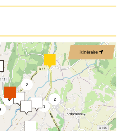
Itinéraire
2
2
5
3
2