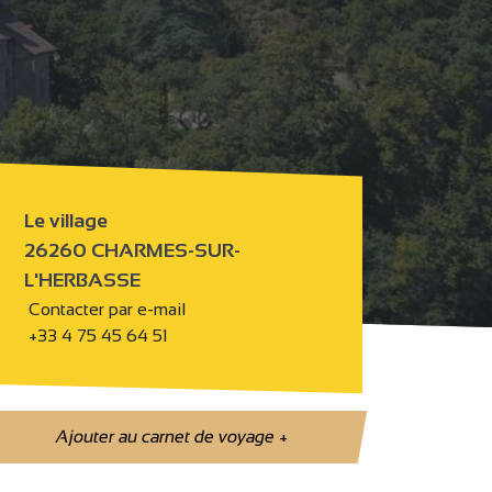
Le village
26260 CHARMES-SUR-
L'HERBASSE
Contacter par e-mail
+33 4 75 45 64 51
Ajouter au carnet de voyage
+