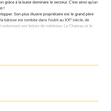
ion grâce à la butte dominant le secteur. C’est ainsi qu’un
t !
opper. Son plus illustre propriétaire est le grand père
 la bâtisse est tombée dans l’oubli au XX° siècle, de
ui redonnant ses lettres de noblesse. Le Chateau et le
posé par la municipalité : au départ de la mairie, un
la découverte de la commune : maison de justice, lavoir
route ! De plus, c’est le village natal du plus célèbre
fert à l’humanité le Palais Idéal ! Un sympathique clin
t dans le village : le café du facteur.
t le lac de Champos. Les afficionados des grands espaces
inéraires de rando (à pied ou à vélo), à disposition sur