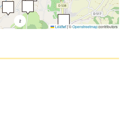
2
Leaflet
|
©
Openstreetmap
contributors