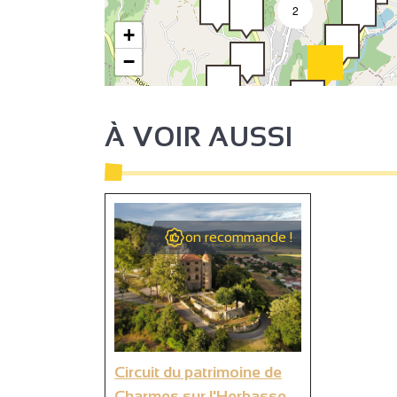
4
2
+
−
3
16
À VOIR AUSSI
on recommande !
Circuit du patrimoine de
Charmes sur l'Herbasse