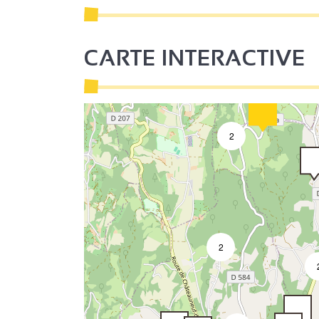
CARTE INTERACTIVE
4
3
2
2