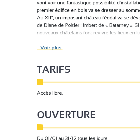
vont voir une fantastique possibilité d’installat
premier édifice en bois va se dresser au somme
Au XII°, un imposant château féodal va se dével
de Diane de Poitier : Imbert de « Batarney ». Si
nouveaux châtelains font revivre les lieux en l
parc ne se visitent pas.
Le château est intégré au circuit patrimoine pro
Voir plus
panneau d’explication vous permet de partir à 
ou encore ancienne magnanerie croiseront votre 
TARIFS
des facteurs : Ferdinand Cheval, l’homme qui of
d’œil lui est fait grâce au café associatif présen
À proximité, de nombreux sites touristiques e
naturels peuvent aussi profiter de nombreux d’it
Accès libre.
notre site dédié et appli gratuite : trAHce.
OUVERTURE
Du 01/01 au 31/12 tous les jours.