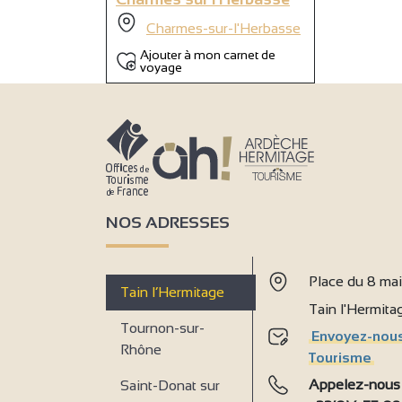
Charmes-sur-l'Herbasse
Ajouter à mon carnet de
voyage
NOS ADRESSES
Place du 8 ma
Tain l’Hermitage
Tain l'Hermit
Tournon-sur-
Envoyez-nous
Rhône
Tourisme
Appelez-nous
Saint-Donat sur