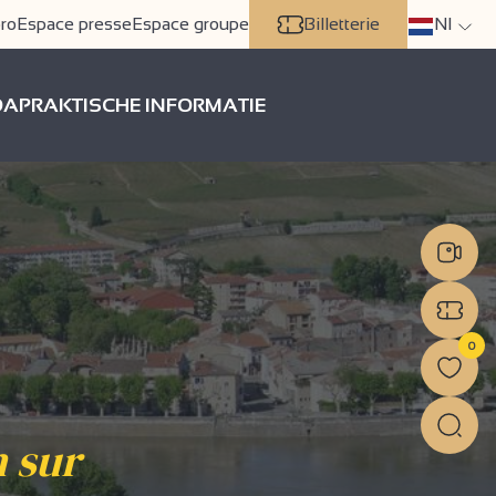
ro
Espace presse
Espace groupe
Billetterie
Nl
DA
PRAKTISCHE INFORMATIE
0
 sur