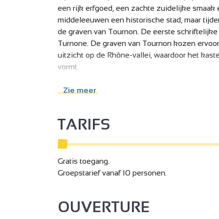
een rijk erfgoed, een zachte zuidelijke smaak 
middeleeuwen een historische stad, maar tijd
de graven van Tournon. De eerste schriftelijk
Turnone. De graven van Tournon kozen ervoor 
uitzicht op de Rhône-vallei, waardoor het kast
vormt.
Aan de voet van het kasteel onthult de oude stad
Zie meer
de Porte de Mauves, het voormalige college da
loopbrug Marc Seguin, de eerste hangbrug met 
TARIFS
Tournon-sur-Rhône is ook een stad van experti
(sieraden, leer, naaien, textiel, enz.) bijdrage
bestemming.
Gratis toegang.
Groepstarief vanaf 10 personen.
Tot slot bieden de sentier des Tours en de be
Rhône-vallei, die uitnodigen tot contemplatie
OUVERTURE