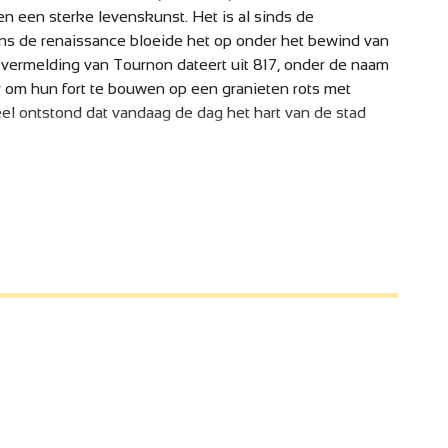
en een sterke levenskunst. Het is al sinds de
ens de renaissance bloeide het op onder het bewind van
e vermelding van Tournon dateert uit 817, onder de naam
om hun fort te bouwen op een granieten rots met
eel ontstond dat vandaag de dag het hart van de stad
 zijn smalle straatjes, de collegiale kerk Saint-Julien,
t nu bekend staat als het Lycée Gabriel Faure en de
ijzeren kabels.
se en creativiteit, waar ambachtslieden en vrouwen
n aan de identiteit en de aantrekkingskracht van de
lvedère opmerkelijke panoramische uitzichten over de
 en ontdekking van deze bestemming met karakter.