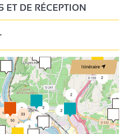
S ET DE RÉCEPTION
3
3
2
T
2
3
Itinéraire
4
2
2
4
4
2
7
2
18
33
4
8
50
4
3
2