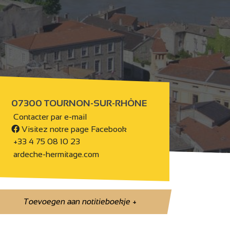
07300 TOURNON-SUR-RHÔNE
Contacter par e-mail
Visitez notre page Facebook
+33 4 75 08 10 23
ardeche-hermitage.com
Toevoegen aan notitieboekje
+