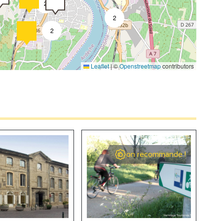
2
2
2
Leaflet
|
©
Openstreetmap
contributors
4
2
4
on recommande !
2
9