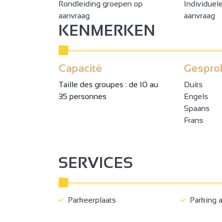
Rondleiding groepen op
Individuel
aanvraag
aanvraag
KENMERKEN
Capacité
Gespro
Taille des groupes : de 10 au
Duits
35 personnes
Engels
Spaans
Frans
2
2
SERVICES
3
Parkeerplaats
Parking 
3
2