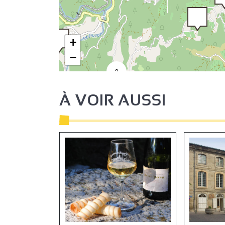
+
−
2
À VOIR AUSSI
2