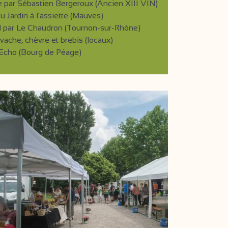
he par Sébastien Bergeroux (Ancien XIII VIN)
u Jardin à l'assiette (Mauves)
pal par Le Chaudron (Tournon-sur-Rhône)
vache, chèvre et brebis (locaux)
r Echo (Bourg de Péage)