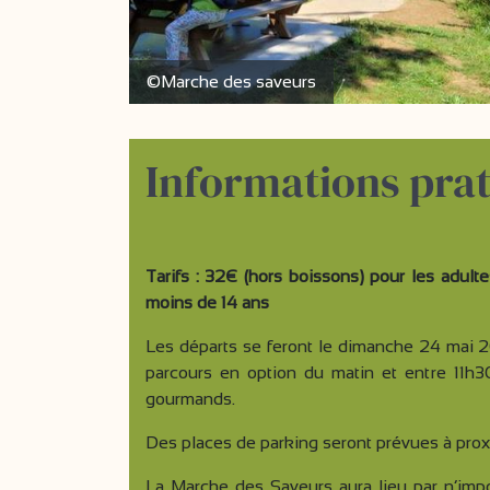
©Marche des saveurs
Informations prat
Tarifs : 32€ (hors boissons) pour les adult
moins de 14 ans
Les départs se feront le dimanche 24 mai 2
parcours en option du matin et entre 11h3
gourmands.
Des places de parking seront prévues à prox
La Marche des Saveurs aura lieu par n’imp