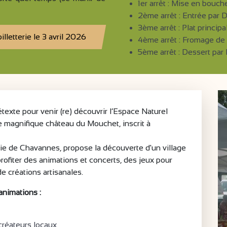
1er arrêt : Mise en bouc
2ème arrêt : Entrée par D
3ème arrêt : Plat princi
illetterie le 3 avril 2026
4ème arrêt : Fromage de 
5ème arrêt : Dessert pa
texte pour venir (re) découvrir l’Espace Naturel
e magnifique château du Mouchet, inscrit à
rie de Chavannes, propose la découverte d'un village
profiter des animations et concerts, des jeux pour
e créations artisanales.
animations :
créateurs locaux