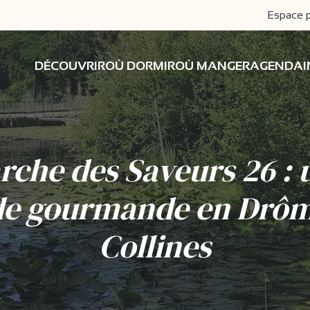
Espace 
DÉCOUVRIR
OÙ DORMIR
OÙ MANGER
AGENDA
rche des Saveurs 26 : 
de gourmande en Drôm
Collines