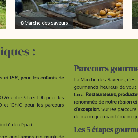
©Marche des saveurs
iques :
Parcours gourm
es et 16€, pour les enfants de
La Marche des Saveurs, c’est 
gourmands, heureux de vous fa
faire.
Restaurateurs, producteu
026 entre 9h et 10h pour les
renommée de notre région et v
0 et 13h10 pour les parcours
d’exception.
Sur les parcours
du menu gourmand ( menu qui
imité du départ.
Les 5 étapes gourm
orte quel temps (se munir de