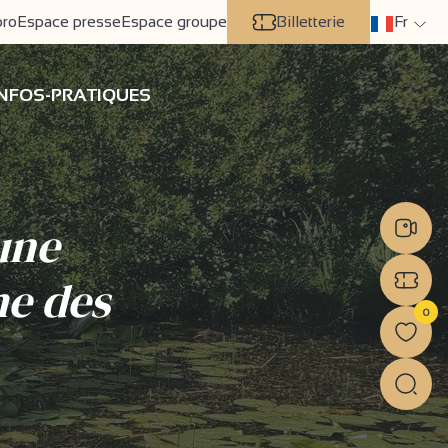
pro
Espace presse
Espace groupe
Billetterie
Fr
INFOS-PRATIQUES
une
e des
0