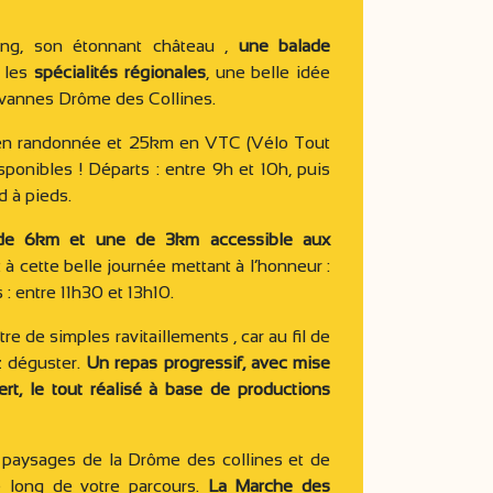
ng, son étonnant château ,
une balade
r les
spécialités régionales
, une belle idée
avannes Drôme des Collines.
m en randonnée et 25km en VTC (Vélo Tout
ponibles ! Départs : entre 9h et 10h, puis
d à pieds.
de 6km et une de 3km accessible aux
 à cette belle journée mettant à l’honneur :
 : entre 11h30 et 13h10.
re de simples ravitaillements , car au fil de
z déguster.
Un repas progressif, avec mise
ert, le tout réalisé à base de productions
 paysages de la Drôme des collines et de
e long de votre parcours.
La Marche des