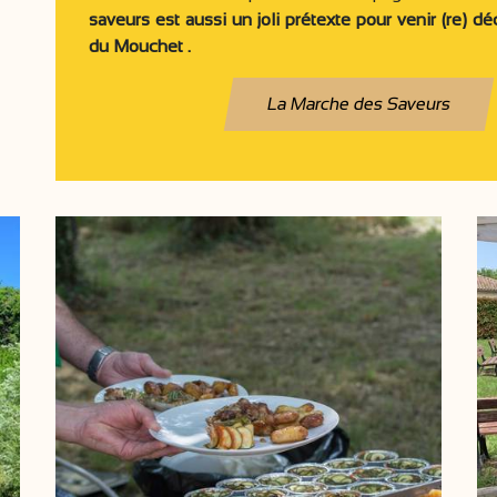
saveurs est aussi un joli prétexte pour venir (re) dé
du Mouchet .
La Marche des Saveurs