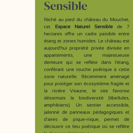
Sensible
Niché au pied du château du Mouchet,
cet
Espace Naturel Sensible
de 7
hectares offre un cadre paisible entre
étang et zones humides. Le château est
aujourd’hui propriété privée divisée en
appartements, une majestueuse
demeure qui se reflète dans l’étang,
conférant une touche poétique à cette
zone naturelle. Récemment aménagé
pour protéger son écosystème fragile et
la rivière Veaune, le site favorise
désormais la biodiversité (libellules,
amphibiens). Un sentier accessible,
jalonné de panneaux pédagogiques et
d'aires de pique-nique, permet de
découvrir ce lieu poétique où se reflète