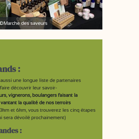
©Marche des saveurs
ands :
aussi une longue liste de partenaires
ire découvrir leur savoir-
rs, vignerons, boulangers faisant la
antant la qualité de nos terroirs
 3km et 6km, vous trouverez les cinq étapes
 sera dévoilé prochainement)
andes :