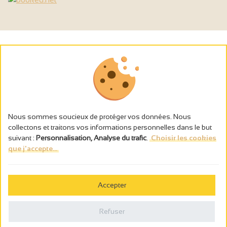
Nous sommes soucieux de protéger vos données. Nous
collectons et traitons vos informations personnelles dans le but
suivant :
Personnalisation, Analyse du trafic
.
Choisir les cookies
que j'accepte...
L’abus d’alcool est dangereux pour la santé, à consommer avec
modération.
Accepter
Gestion des cookies
Mentions légales
Refuser
Politique de confidentialité
Fait en france par