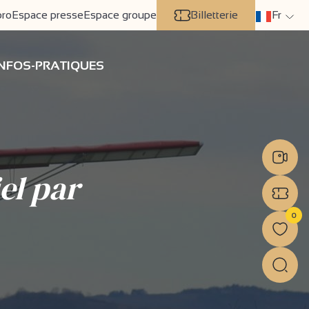
pro
Espace presse
Espace groupe
Billetterie
Fr
INFOS-PRATIQUES
el par
0