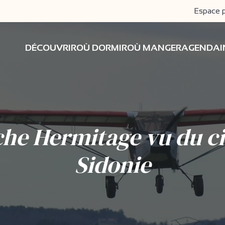
Espace 
DÉCOUVRIR
OÙ DORMIR
OÙ MANGER
AGENDA
he Hermitage vu du ci
Sidonie