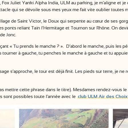
 , Fox Juliet Yanki Alpha India, ULM au parking, je m’aligne et je
ectacle qui se dévoile sous mes yeux me fait vite oublier toutes 
 village de Saint Victor, le Doux qui serpente au cœur de ses go
e les ponts reliant Tain l’Hermitage et Tournon sur Rhône. On 
 de Jonc.
nt « Tu prends le manche ? ». D’abord le manche, puis les pédale
s tourner à gauche, tu penches le manche à gauche et tu appuies
age s’approche, le tour est déjà finit. Les pieds sur terre, je ne 
 pas mettre cette phrase dans le titre). Mesdames rendez-vous l
s sont possibles toute l’année avec le
club ULM Air des Choix