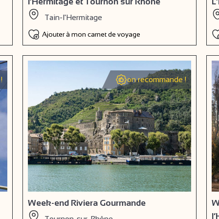
l’Hermitage et Tournon sur Rhône
L
Tain-l'Hermitage
Ajouter à mon carnet de voyage
!
on recommande !
Week-end Riviera Gourmande
W
l
Tournon-sur-Rhône