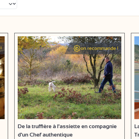
!
on recommande !
De la truffière à l'assiette en compagnie
L
d'un Chef authentique
T