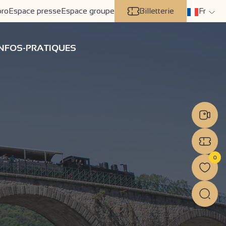
pro
Espace presse
Espace groupe
Billetterie
Fr
INFOS-PRATIQUES
0