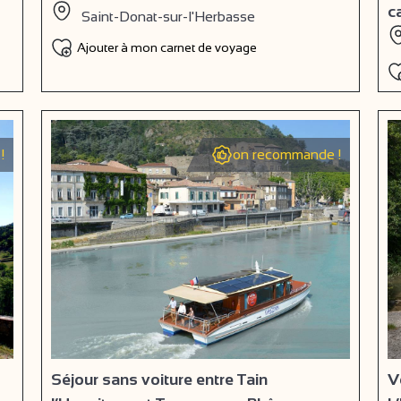
c
Saint-Donat-sur-l'Herbasse
Ajouter à mon carnet de voyage
!
on recommande !
Séjour sans voiture entre Tain
V