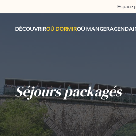
Espace 
DÉCOUVRIR
OÙ DORMIR
OÙ MANGER
AGENDA
Séjours packagés