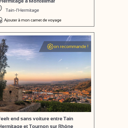
’Hermitage à Montélimar
Tain-l'Hermitage
Ajouter à mon carnet de voyage
on recommande !
eek end sans voiture entre Tain
’Hermitage et Tournon sur Rhône