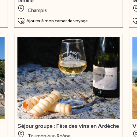
famille
M
Champis
Ajouter à mon carnet de voyage
Séjour groupe : Fête des vins en Ardèche
V
Tournon-sur-Rhône