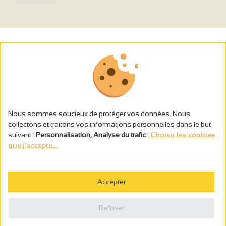
Nous sommes soucieux de protéger vos données. Nous
collectons et traitons vos informations personnelles dans le but
suivant :
Personnalisation, Analyse du trafic
.
Choisir les cookies
que j'accepte...
L’abus d’alcool est dangereux pour la santé, à consommer avec
modération.
Accepter
Gestion des cookies
Mentions légales
Refuser
Politique de confidentialité
Fait en france par