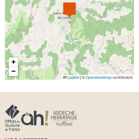
+
−
Leaflet
|
©
Openstreetmap
contributors