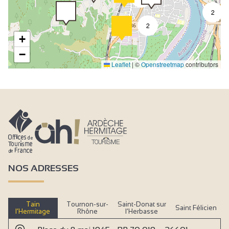
2
2
+
−
Leaflet
|
©
Openstreetmap
contributors
NOS ADRESSES
Tain
Tournon-sur-
Saint-Donat sur
Saint Félicien
l’Hermitage
Rhône
l’Herbasse