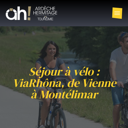
Séjour à vélo :
ViaRhôna, de Vienne
à Montélimar