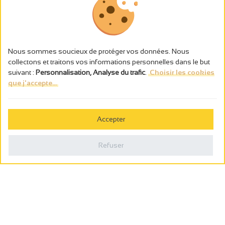
Nous sommes soucieux de protéger vos données. Nous
collectons et traitons vos informations personnelles dans le but
suivant :
Personnalisation, Analyse du trafic
.
Choisir les cookies
que j'accepte...
L’abus d’alcool est dangereux pour la santé, à consommer avec
modération.
Accepter
Gestion des cookies
Mentions légales
Refuser
Politique de confidentialité
Fait en france par
Webcam
Billetterie
0
Carnet de voyage