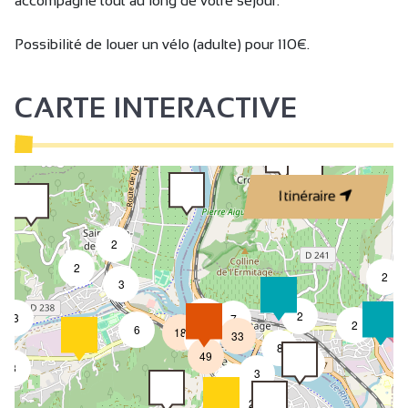
accompagne tout au long de votre séjour.
Possibilité de louer un vélo (adulte) pour 110€.
CARTE INTERACTIVE
Itinéraire
2
2
2
3
4
2
3
7
2
6
18
33
4
8
49
4
3
3
2
2