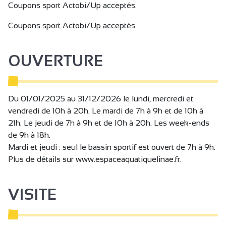
est à votre disposition auquel s’ajoute un espace gazonné.
Coupons sport Actobi/Up acceptés.
L’espace aquatique Linaë est accessible pour les
personnes à mobilité réduite.
Coupons sport Actobi/Up acceptés.
L’espace aquatique Linaë s’est aussi un espace bien-être
OUVERTURE
(saunas, hammam, spa, solarium) et espace forme (salle de
remise en forme, espace cardio training) à l’étage,
accessible pour les personnes majeures et/ou
accompagnées d’un adulte.
Du 01/01/2025 au 31/12/2026 le lundi, mercredi et
vendredi de 10h à 20h. Le mardi de 7h à 9h et de 10h à
Une équipe dynamique vous accueille toute l’année et
21h. Le jeudi de 7h à 9h et de 10h à 20h. Les week-ends
organise de nombreux événements, soirée zen, soirée
de 9h à 18h.
filles, cinéma aquatique, calendrier de l’avent, octobre rose,
Mardi et jeudi : seul le bassin sportif est ouvert de 7h à 9h.
évènements divers pour les périodes de pâques,
Plus de détails sur www.espaceaquatiquelinae.fr.
halloween... Diverses activités sportives et cours collectifs
sont proposés : activ’bike, aqua stand up, activ’tonic,
VISITE
aquafitness, aquapilates, pilates, step, cours fitness
Idéalement situé sur la vélo-route Viarhona, le centre