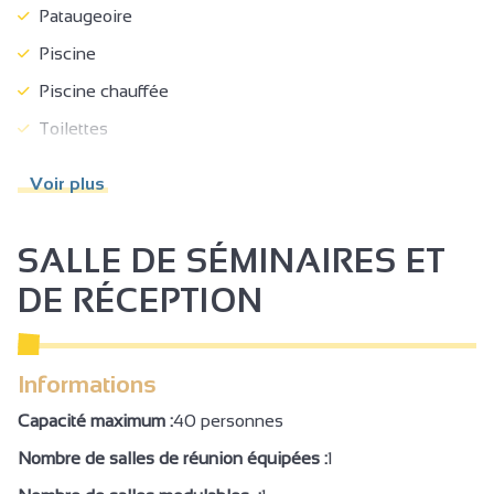
Pataugeoire
Piscine
Piscine chauffée
Toilettes
Restaurant
Voir plus
Bains à remous
Espace fitness
SALLE DE SÉMINAIRES ET
Espace Spa
DE RÉCEPTION
Hammam
Sauna
Informations
Solarium
Capacité maximum :
40 personnes
Parking
Nombre de salles de réunion équipées :
1
Location de salles