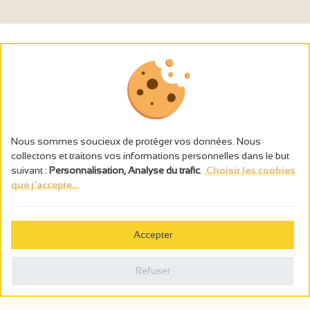
Nous sommes soucieux de protéger vos données. Nous
collectons et traitons vos informations personnelles dans le but
suivant :
Personnalisation, Analyse du trafic
.
Choisir les cookies
que j'accepte...
L’abus d’alcool est dangereux pour la santé, à consommer avec
modération.
Accepter
Gestion des cookies
Mentions légales
Refuser
Politique de confidentialité
Fait en france par