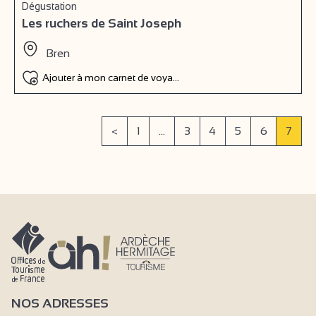
Dégustation
Les ruchers de Saint Joseph
Bren
Ajouter à mon carnet de voyage
<
1
...
3
4
5
6
7
NOS ADRESSES