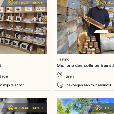
on recommande !
on rec
Tasting
t
Miellerie des collines Saint
itage
Bren
 mijn reisnotitieboek
Toevoegen aan mijn reisnotiti
on recommande !
on rec