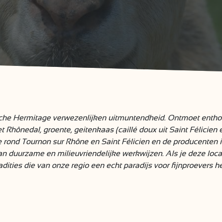
dèche Hermitage verwezenlijken uitmuntendheid. Ontmoet enth
et Rhônedal, groente, geitenkaas (caillé doux uit Saint Félicien e
e rond Tournon sur Rhône en Saint Félicien en de producenten i
n duurzame en milieuvriendelijke werkwijzen. Als je deze loca
adities die van onze regio een echt paradijs voor fijnproevers