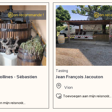
on recommande !
on rec
Tasting
llines - Sébastien
Jean François Jacouton
Vion
Toevoegen aan mijn reisnotiti
 mijn reisnotitieboek