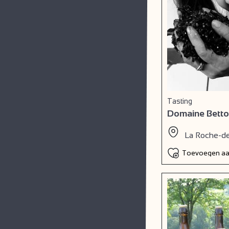
Tasting
Domaine Bett
La Roche-d
Toevoegen aan