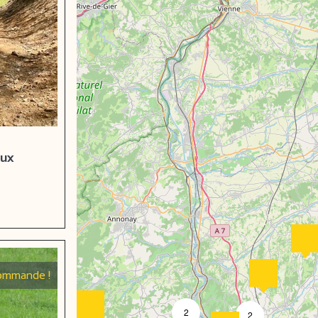
aux
eboek
ommande !
2
2