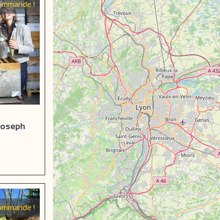
ommande !
 Joseph
eboek
ommande !