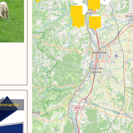
2
2
eboek
ommande !