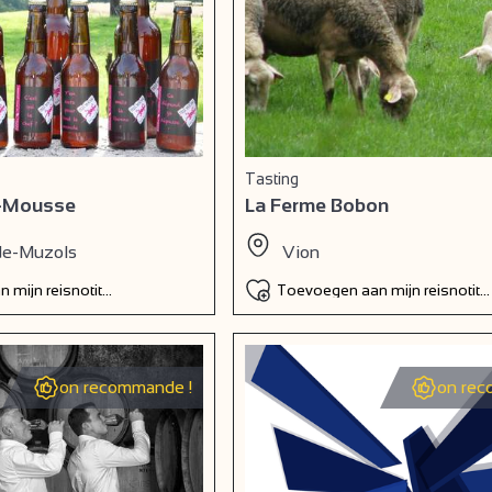
Tasting
e-Mousse
La Ferme Bobon
de-Muzols
Vion
 mijn reisnotitieboek
Toevoegen aan mijn reisnotiti
on recommande !
on rec