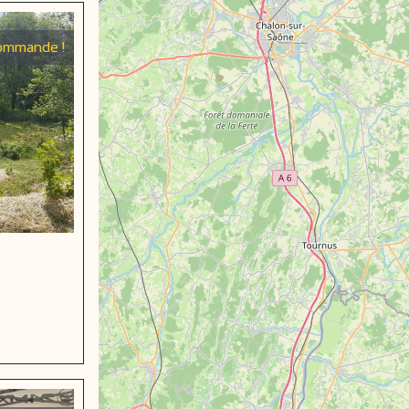
ommande !
eboek