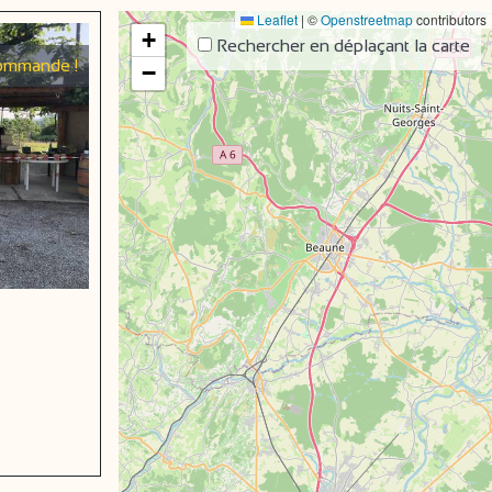
Leaflet
|
©
Openstreetmap
contributors
+
Rechercher en déplaçant la carte
ommande !
−
eboek