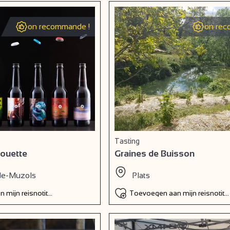
on recommande !
on rec
Tasting
houette
Graines de Buisson
de-Muzols
Plats
 mijn reisnotitieboek
Toevoegen aan mijn reisnotiti