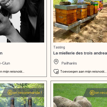
Tasting
on
La miellerie des trois andre
e-Glun
Pailharès
 mijn reisnotitieboek
Toevoegen aan mijn reisnotiti
on recommande !
on rec