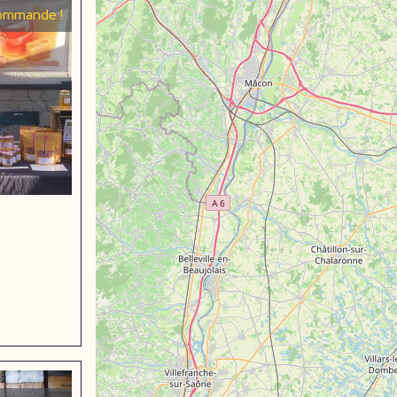
ommande !
eboek