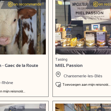
on recommande !
on rec
Tasting
n - Gaec de la Route
MIEL Passion
Chantemerle-les-Blés
r-Rhône
Toevoegen aan mijn reisnotiti
 mijn reisnotitieboek