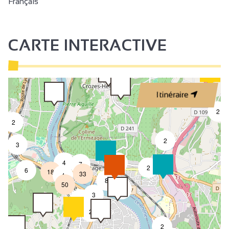
Français
CARTE INTERACTIVE
Itinéraire
2
2
2
3
4
2
7
2
6
18
33
4
8
50
4
3
2
2
2