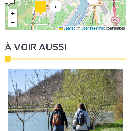
2
+
−
Leaflet
|
©
Openstreetmap
contributors
À VOIR AUSSI