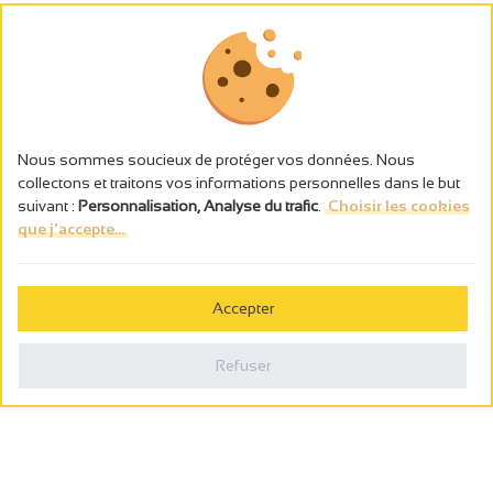
Nous sommes soucieux de protéger vos données. Nous
collectons et traitons vos informations personnelles dans le but
suivant :
Personnalisation, Analyse du trafic
.
Choisir les cookies
que j'accepte...
L’abus d’alcool est dangereux pour la santé, à consommer avec
modération.
Accepter
Gestion des cookies
Mentions légales
Refuser
Politique de confidentialité
Fait en france par
Webcam
Billetterie