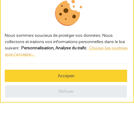
Nous sommes soucieux de protéger vos données. Nous
collectons et traitons vos informations personnelles dans le but
suivant :
Personnalisation, Analyse du trafic
.
Choisir les cookies
que j'accepte...
L’abus d’alcool est dangereux pour la santé, à consommer avec
modération.
Accepter
Gestion des cookies
Mentions légales
Refuser
Politique de confidentialité
Fait en france par
Webcam
Billetterie
0
Carnet de voyage