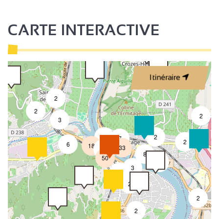
CARTE INTERACTIVE
Itinéraire
2
2
2
3
4
2
7
2
6
18
33
4
8
50
4
3
2
2
2
2