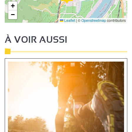
+
−
Leaflet
|
©
Openstreetmap
contributors
À VOIR AUSSI