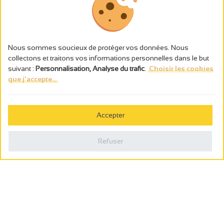
Nous sommes soucieux de protéger vos données. Nous
collectons et traitons vos informations personnelles dans le but
suivant :
Personnalisation, Analyse du trafic
.
Choisir les cookies
que j'accepte...
L’abus d’alcool est dangereux pour la santé, à consommer avec
modération.
Accepter
Gestion des cookies
Mentions légales
Refuser
Politique de confidentialité
Fait en france par
Webcam
Billetterie
0
Carnet de voyage
Rechercher