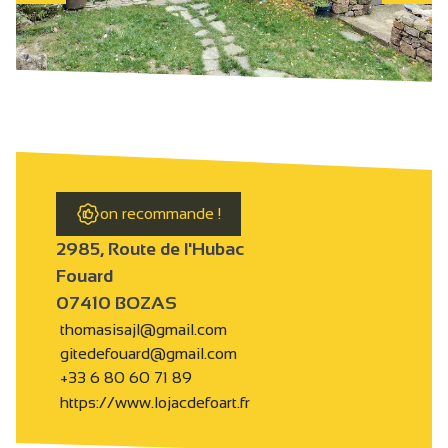
on recommande !
2985, Route de l'Hubac
Fouard
07410 BOZAS
thomasisajl@gmail.com
gitedefouard@gmail.com
+33 6 80 60 71 89
https://www.lojacdefoart.fr