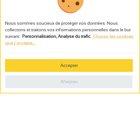
Nous sommes soucieux de protéger vos données. Nous
collectons et traitons vos informations personnelles dans le but
suivant :
Personnalisation, Analyse du trafic
.
Choisir les cookies
que j'accepte...
L’abus d’alcool est dangereux pour la santé, à consommer avec
modération.
Accepter
Gestion des cookies
Wettelijke vermeldingen
Afwijzen
Politique de confidentialité
Made in France by
Webcam
Billetterie
0
Wensenlijst
Zoeken