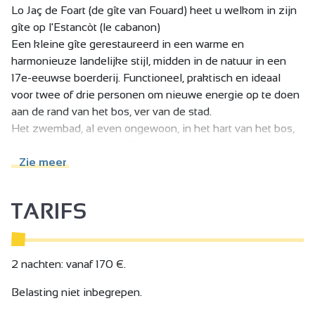
Lo Jaç de Foart (de gîte van Fouard) heet u welkom in zijn
gîte op l'Estancòt (le cabanon)
Een kleine gîte gerestaureerd in een warme en
harmonieuze landelijke stijl, midden in de natuur in een
17e-eeuwse boerderij. Functioneel, praktisch en ideaal
voor twee of drie personen om nieuwe energie op te doen
aan de rand van het bos, ver van de stad.
Het zwembad, al even ongewoon, in het hart van het bos,
is een gemeenschappelijke ruimte die gedeeld kan
worden door diegenen die dorst hebben naar koelte
Zie meer
wanneer de zomerzon vraagt om nietsdoen!
Lo Jaç de Foart, een rustige en ontspannende plek in
TARIFS
harmonie met de natuur, die vrijheidslievende geesten
uitnodigt om te ontsnappen.
Lo Jaç de Foart heeft het kwaliteitshandvest van de regio
Saint-Félicien ondertekend: "Le Gout du Pays"!
2 nachten: vanaf 170 €.
Occitaans label niveau 1
Belasting niet inbegrepen.