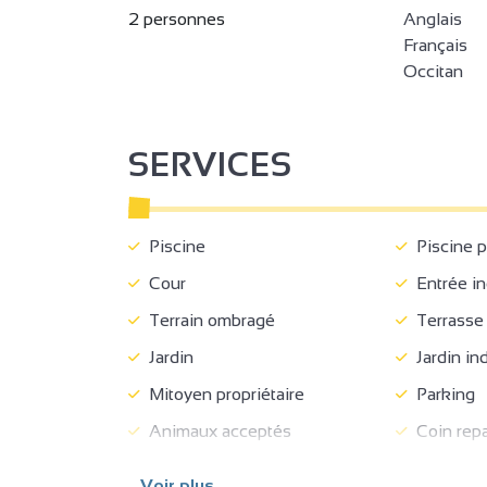
2 personnes
Anglais
Français
Occitan
SERVICES
Piscine
Piscine pl
Cour
Entrée i
Terrain ombragé
Terrasse
Jardin
Jardin in
Mitoyen propriétaire
Parking
Animaux acceptés
Coin rep
Réservation
Coin cuis
Voir plus