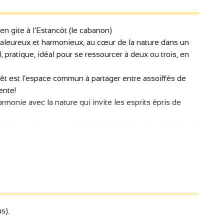
en gite à l’Estancòt (le cabanon)
haleureux et harmonieux, au cœur de la nature dans un
pratique, idéal pour se ressourcer à deux ou trois, en
forêt est l’espace commun à partager entre assoiffés de
ente!
rmonie avec la nature qui invite les esprits épris de
ité d’accueil au pays de Saint Félicien:”Le Gout du Pays”!
s).