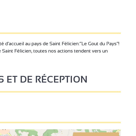
nvertible
Lit 90 cm
 Bébé
Lit bébé
ur
Congélateur
 privatif
Matériel de repassage
ité d’accueil au pays de Saint Félicien:”Le Gout du Pays”!
teur
Sèche cheveux
 Saint Félicien, toutes nos actions tendent vers un
trage
Lecteur DVD
2
18
on
Douche
S ET DE RÉCEPTION
6
2
2
2
2
4
14