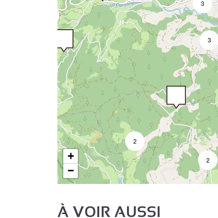
3
3
3
2
+
2
−
À VOIR AUSSI