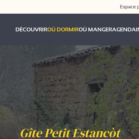
Espace 
DÉCOUVRIR
OÙ DORMIR
OÙ MANGER
AGENDA
Gîte Petit Estancòt