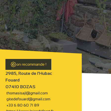
on recommande !
2985, Route de l'Hubac
Fouard
07410 BOZAS
thomasisajl@gmail.com
gitedefouard@gmail.com
+33 6 80 60 71 89