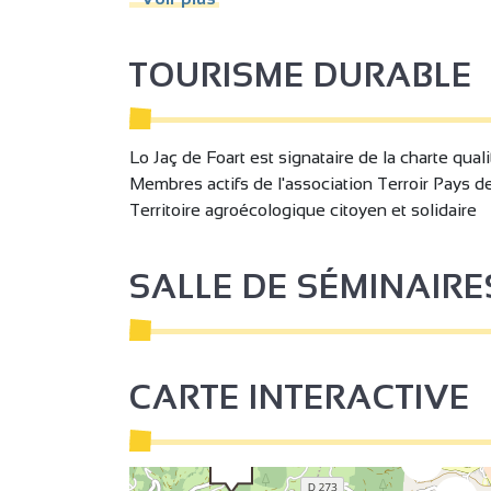
Séjour / Salle à manger
Canapé co
Lit 140 cm
Matériel
TOURISME DURABLE
Chaise bébé
Aspirate
Four
Lave linge
Lo Jaç de Foart est signataire de la charte qual
Micro-ondes
Réfrigéra
Membres actifs de l'association Terroir Pays de
Cheminée / Poêle
Double vi
Territoire agroécologique citoyen et solidaire
Prise de télévision
Télévisi
SALLE DE SÉMINAIRE
Non accessible en fauteuil
3
roulant
CARTE INTERACTIVE
2