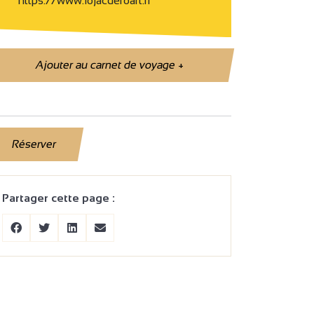
https://www.lojacdefoart.fr
Ajouter au carnet de voyage
+
Réserver
Partager cette page :