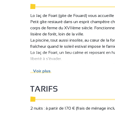
Lo Jaç de Foart (gite de Fouard) vous accueille 
Petit gîte restauré dans un esprit champêtre c
corps de ferme du XVIIème siècle. Fonctionnel, 
lisière de forêt, loin de la ville.
La piscine, tout aussi insolite, au cœur de la 
fraîcheur quand le soleil estival impose le farni
Lo Jaç de Foart, un lieu calme et reposant en ha
liberté à s’évader.
Lo Jaç de Foart est signataire de la charte qual
Label Occitan niveau 1
Voir plus
TARIFS
2 nuits : à partir de 170 € (frais de ménage inclu