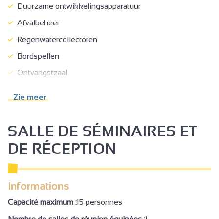
Duurzame ontwikkelingsapparatuur
Afvalbeheer
Regenwatercollectoren
Bordspellen
Ontvangstzaal
Petanque
Zie meer
Zwembad
Openlucht zwembad
SALLE DE SÉMINAIRES ET
Televisieruimte
DE RÉCEPTION
Restaurant
Jacuzzi®
Informations
Spa
Capacité maximum :
15 personnes
Gemeenschappelijke binnenplaats
Nombre de salles de réunion équipées :
1