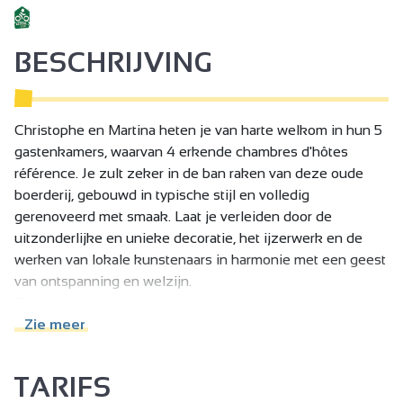
BESCHRIJVING
Christophe en Martina heten je van harte welkom in hun 5
gastenkamers, waarvan 4 erkende chambres d'hôtes
référence. Je zult zeker in de ban raken van deze oude
boerderij, gebouwd in typische stijl en volledig
gerenoveerd met smaak. Laat je verleiden door de
uitzonderlijke en unieke decoratie, het ijzerwerk en de
werken van lokale kunstenaars in harmonie met een geest
van ontspanning en welzijn.
Ontdek de pure en authentieke natuur van de streek op
verschillende wandelpaden, waarvan een van de mooiste
Zie meer
op slechts 2 minuten van ons vandaan in Deyras ligt;
verken de omgeving op een elektrische of mechanische
TARIFS
fiets; bekijk de Gorges du Doux aan boord van het