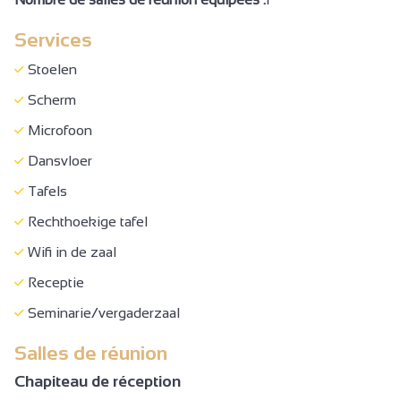
Gemeenschappelijk ingang
Services
Aparte ingang
Park
Stoelen
Terrein met schaduw
Scherm
Terras
Microfoon
Tuinmeubelen
Dansvloer
Tuin
Tafels
Gemeenschappelijke tuin
Rechthoekige tafel
Overdekt terras
Wifi in de zaal
Schaduwrijk terras
Receptie
Afdak voor fiets of mountainbike
Seminarie/vergaderzaal
Gesloten materiaalruimte
Salles de réunion
Wasserij
Chapiteau de réception