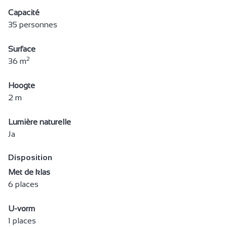
Naast eigenaar
Capacité
Parkeerplaats
35 personnes
Privé parkeerterrein
Surface
Gratis parkeren
2
36 m
Huisdieren toegestaan
Hoogte
Huisdieren mits toeslag
2 m
Toeristische documentatie
Toeristeninformatie
Lumière naturelle
Ja
Cycle Repair Kit
Bedden gemaakt bij aankomst
Disposition
Met de klas
Bike wasplaats
6 places
Reserveren
Reserveren verplicht
U-vorm
1 places
Reserveren diensten