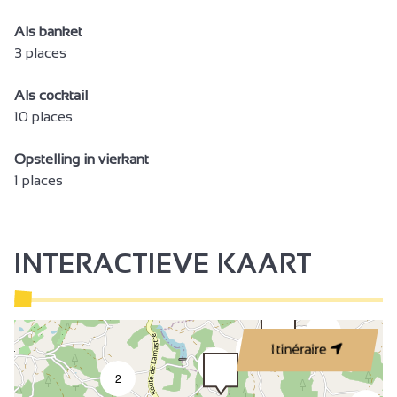
Massages / Modelages
Als banket
3 places
Halfpension
Volpension
Als cocktail
Ontbijt
10 places
Gast aan tafel
Opstelling in vierkant
Picknickmanden
1 places
Afhaalmaaltijden/Kant-en-klaarmaaltijden
Verhuur zaal
INTERACTIEVE KAART
Verkoop op de boerderij
Niet roken
Veranda
2
2
Itinéraire
Living / eetkamer
3
2
Gezinskamer