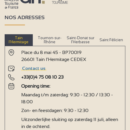
Verwarming
Dubbele beglazing
NOS ADRESSES
gratis prive gebruik internet
Televisie
Tain
Tournon-sur-
Saint-Donat sur
Saint Félicien
l’Hermitage
Rhône
l’Herbasse
Draadloze luidspreker
Place du 8 mai 45 - BP70019
Wifi Internet
26601 Tain l'Hermitage CEDEX
Douche
Contact us
1 badkamer (privé)
+33(0)4 75 08 10 23
Italiaanse douche
Opening time:
Privé sanitair
Maandag t/m zaterdag: 9:30 - 12:30 / 13:30 -
18:00
Receptie
Zon- en feestdagen: 9:30 - 12:30
Seminarie/vergaderzaal
Uitzonderlijke sluiting op zaterdag 11 juli, alleen
in de ochtend.