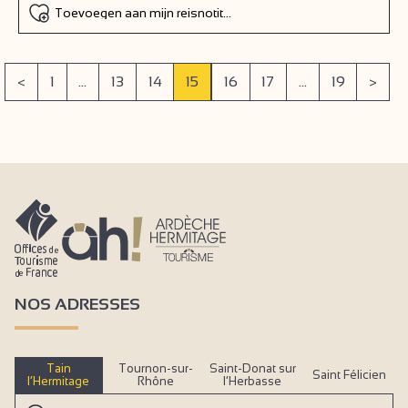
Toevoegen aan mijn reisnotitieboek
<
1
...
13
14
15
16
17
...
19
>
NOS ADRESSES
Tain
Tournon-sur-
Saint-Donat sur
Saint Félicien
l’Hermitage
Rhône
l’Herbasse