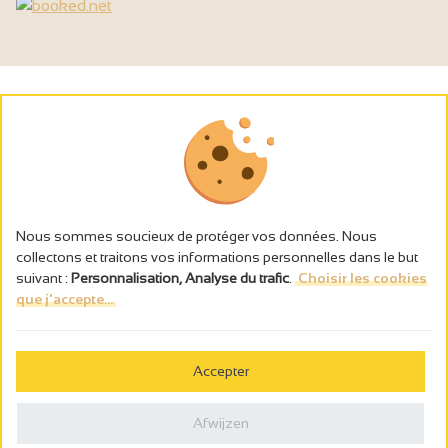
Nous sommes soucieux de protéger vos données. Nous
collectons et traitons vos informations personnelles dans le but
suivant :
Personnalisation, Analyse du trafic
.
Choisir les cookies
que j'accepte...
L’abus d’alcool est dangereux pour la santé, à consommer avec
modération.
Accepter
Gestion des cookies
Wettelijke vermeldingen
Afwijzen
Politique de confidentialité