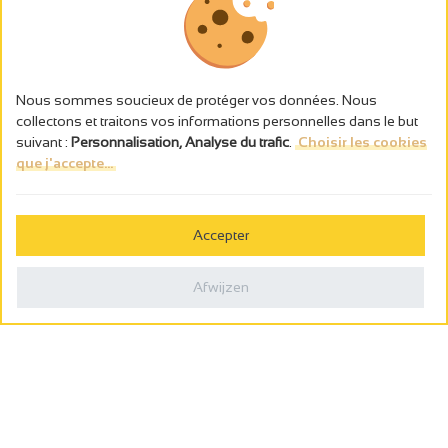
Nous sommes soucieux de protéger vos données. Nous
collectons et traitons vos informations personnelles dans le but
suivant :
Personnalisation, Analyse du trafic
.
Choisir les cookies
que j'accepte...
L’abus d’alcool est dangereux pour la santé, à consommer avec
modération.
Accepter
Gestion des cookies
Wettelijke vermeldingen
Afwijzen
Politique de confidentialité
Made in France by
Webcam
Billetterie
0
Wensenlijst