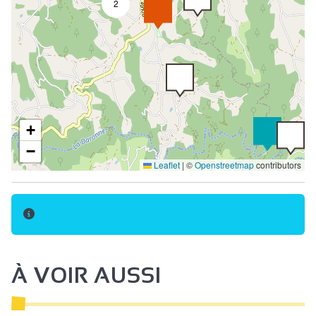
2
+
−
Leaflet
|
©
Openstreetmap
contributors
À VOIR AUSSI