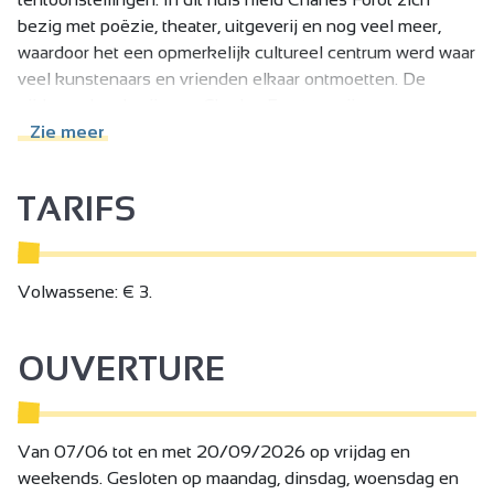
bezig met poëzie, theater, uitgeverij en nog veel meer,
waardoor het een opmerkelijk cultureel centrum werd waar
veel kunstenaars en vrienden elkaar ontmoetten. De
zijderupskwekerij waar Charles Forot en zijn vrouw
Geneviève hun actieve pensioen doorbrachten is nu
Zie meer
gedeeltelijk gerestaureerd, waardoor het publiek de
geschiedenis kan ontdekken van een avontuur dat zich tot
TARIFS
ver buiten de regio uitstrekte.
Volwassene: € 3.
OUVERTURE
Van 07/06 tot en met 20/09/2026 op vrijdag en
weekends. Gesloten op maandag, dinsdag, woensdag en