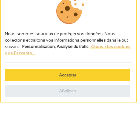
Nous sommes soucieux de protéger vos données. Nous
collectons et traitons vos informations personnelles dans le but
suivant :
Personnalisation, Analyse du trafic
.
Choisir les cookies
que j'accepte...
L’abus d’alcool est dangereux pour la santé, à consommer avec
modération.
Accepter
Gestion des cookies
Wettelijke vermeldingen
Afwijzen
Politique de confidentialité
Made in France by
Webcam
Billetterie
0
Wensenlijst