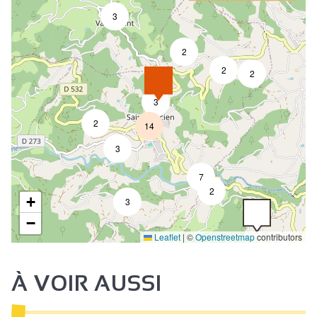
3
2
2
2
3
2
14
3
7
2
+
3
−
Leaflet
|
©
Openstreetmap
contributors
À VOIR AUSSI