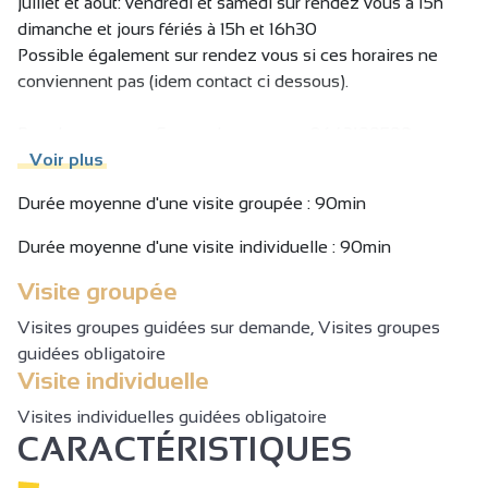
juillet et aout: vendredi et samedi sur rendez vous à 15h
dimanche et jours fériés à 15h et 16h30
Possible également sur rendez vous si ces horaires ne
conviennent pas (idem contact ci dessous).
Pour les groupes: Sur rendez vous au 0643129599 ou
yves.pezilla@wanadoo.fr
Voir plus
Durée moyenne d'une visite groupée : 90min
Se présenter à l'accueil 1/4 d'heure avant les heures de
visites.
Durée moyenne d'une visite individuelle : 90min
Visite groupée
Visites groupes guidées sur demande, Visites groupes
guidées obligatoire
Visite individuelle
Visites individuelles guidées obligatoire
CARACTÉRISTIQUES