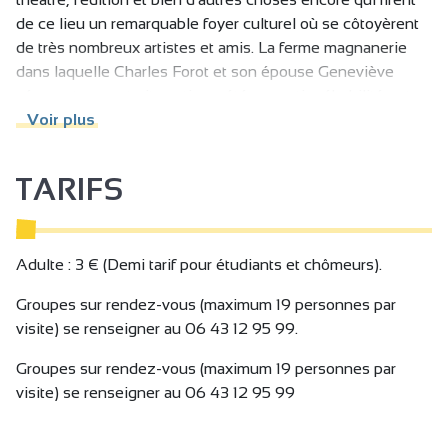
de ce lieu un remarquable foyer culturel où se côtoyèrent
de très nombreux artistes et amis. La ferme magnanerie
dans laquelle Charles Forot et son épouse Geneviève
vécurent une retraite active a été en partie réhabilitée et
permet au public, au travers de leur lieu de vie, d'y
Voir plus
retrouver l'histoire d'une aventure qui a largement débordé
du cadre régional.
TARIFS
Des visites guidées sont proposées durant l’année, sur
rendez-vous. Elle est également ouverte lors des Journées
du Patrimoine, le 3ème week-end de septembre !
Adulte : 3 € (Demi tarif pour étudiants et chômeurs).
Groupes sur rendez-vous (maximum 19 personnes par
visite) se renseigner au 06 43 12 95 99.
Groupes sur rendez-vous (maximum 19 personnes par
visite) se renseigner au 06 43 12 95 99