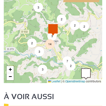
3
2
2
2
3
2
14
3
7
2
+
3
−
Leaflet
|
©
Openstreetmap
contributors
À VOIR AUSSI