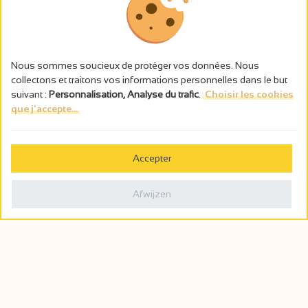
Nous sommes soucieux de protéger vos données. Nous
collectons et traitons vos informations personnelles dans le but
suivant :
Personnalisation, Analyse du trafic
.
Choisir les cookies
que j'accepte...
L’abus d’alcool est dangereux pour la santé, à consommer avec
modération.
Accepter
Gestion des cookies
Wettelijke vermeldingen
Afwijzen
Politique de confidentialité
Made in France by
Webcam
Billetterie
0
Wensenlijst
Zoeken