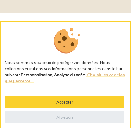
Nous sommes soucieux de protéger vos données. Nous
collectons et traitons vos informations personnelles dans le but
suivant :
Personnalisation, Analyse du trafic
.
Choisir les cookies
que j'accepte...
L’abus d’alcool est dangereux pour la santé, à consommer avec
modération.
Accepter
Gestion des cookies
Wettelijke vermeldingen
Afwijzen
Politique de confidentialité
Made in France by