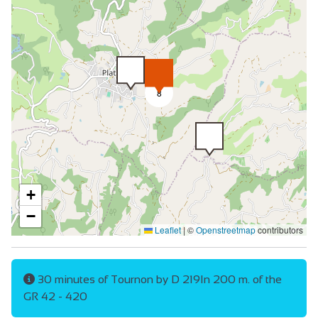
Keramische kookplaat
Collectieve wasmachine
gratis prive gebruik internet
Wifi Internet
8
Gemeenschappelijk sanitair
+
−
Leaflet
|
©
Openstreetmap
contributors
30 minutes of Tournon by D 219In 200 m. of the
GR 42 - 420