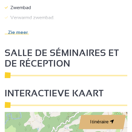
Zwembad
Verwarmd zwembad.
Speelveld
Zie meer
Restaurant
Parkeerplaats
SALLE DE SÉMINAIRES ET
Toeristische documentatie
DE RÉCEPTION
Toeristeninformatie
Verhuur lakens
Keukenhoek
INTERACTIEVE KAART
Bed 90 cm
Bed 140 cm
Magnetron
Itinéraire
Koelkast