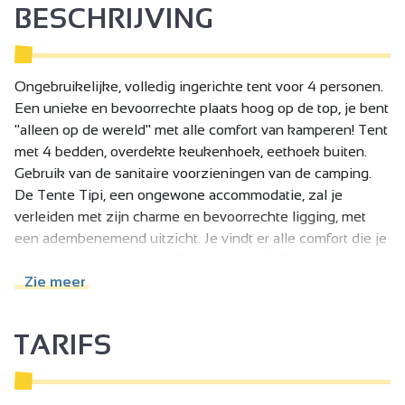
BESCHRIJVING
Ongebruikelijke, volledig ingerichte tent voor 4 personen.
Een unieke en bevoorrechte plaats hoog op de top, je bent
"alleen op de wereld" met alle comfort van kamperen! Tent
met 4 bedden, overdekte keukenhoek, eethoek buiten.
Gebruik van de sanitaire voorzieningen van de camping.
De Tente Tipi, een ongewone accommodatie, zal je
verleiden met zijn charme en bevoorrechte ligging, met
een adembenemend uitzicht. Je vindt er alle comfort die je
nodig hebt om te slapen (2 bedden van 80 cm, 1 bed van
140 cm, lakens, kussens en dekbedden aanwezig, maar
Zie meer
neem wel je eigen lakens mee!), te koken (koelkast,
gasfornuis, koffiezetapparaat en waterkoker, pannen en
TARIFS
servies) en uit te rusten (picknicktafel buiten, ligstoelen
die je van binnen naar buiten kunt verplaatsen). De
sanitaire voorzieningen van de camping bestaan uit