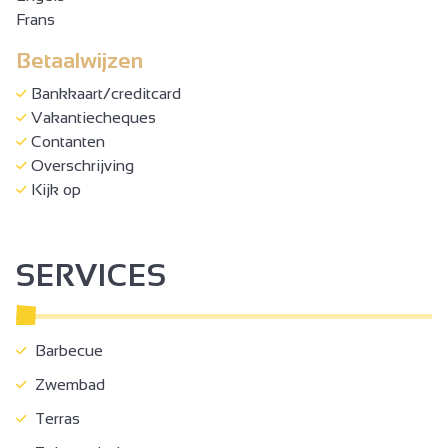
(slaapbank voor 2 personen), doucheruimte met WC.
Frans
Boven: 1 slaapkamer met tweepersoonsbed en 1 kleine
Betaalwijzen
zolderkamer met stapelbed.
Privéterras voor de gîte.
Bankkaart/creditcard
Vakantiecheques
Contanten
Overschrijving
Kijk op
SERVICES
Barbecue
Zwembad
Terras