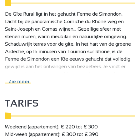
De Gîte Rural ligt in het gehucht Ferme de Simondon.
Dicht bij de panoramische Corniche du Rhône weg en
Saint-Joseph en Cornas wijnen... Gezellige sfeer met
stenen muren, warm meubilair en natuurlijke omgeving.
Schaduwrijk terras voor de gîte. In het hart van de groene
Ardèche, op 15 minuten van Tournon sur Rhone, is de
Ferme de Simondon een 18e eeuws gehucht dat volledig
gewijd is aan het ontvangen van bezoekers. Je vindt er
ezels, ooien, lammeren en kippen om jong en oud te
plezieren!
Zie meer
Gites, chambres d'hôtes en familiecampings verwelkomen
TARIFS
je in een gezellige, familiale sfeer. Panoramisch uitzicht
over de Rhônevallei en de Vercors, verwarmd zwembad in
het seizoen, speeltuinen en speelzaal beschikbaar,
vertrekpunt voor wandelingen.
Weekend (appartement): € 220 tot € 300
Mid-week (appartement): € 300 tot € 390