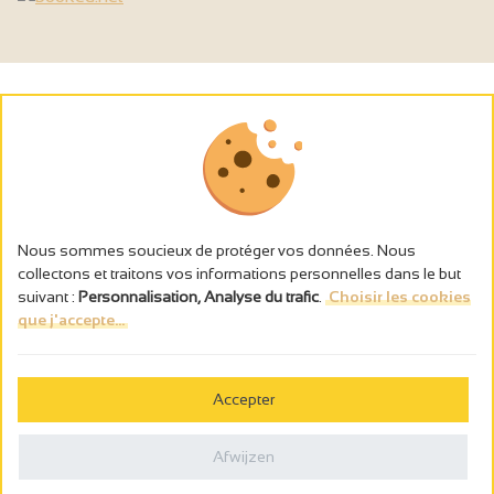
Nous sommes soucieux de protéger vos données. Nous
collectons et traitons vos informations personnelles dans le but
suivant :
Personnalisation, Analyse du trafic
.
Choisir les cookies
que j'accepte...
L’abus d’alcool est dangereux pour la santé, à consommer avec
modération.
Accepter
Gestion des cookies
Wettelijke vermeldingen
Afwijzen
Politique de confidentialité
Made in France by