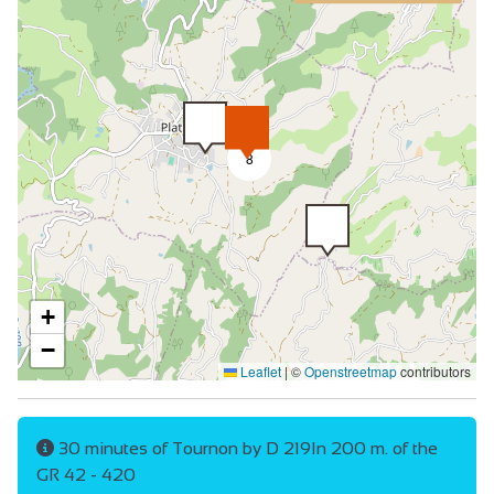
Privé wasmachine
Afwasmachine
Strijkijzer en -plank
Magnetron
8
Haardroger
Collectieve wasmachine
Centrale verwarming
Haard / Houtkachel
+
Televisie
−
Leaflet
|
©
Openstreetmap
contributors
Douche
30 minutes of Tournon by D 219In 200 m. of the
GR 42 - 420