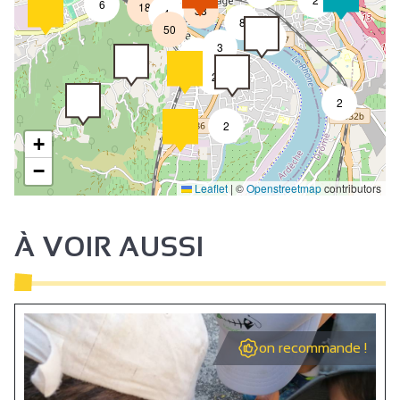
6
18
33
4
8
50
4
3
2
2
2
2
+
−
Leaflet
|
©
Openstreetmap
contributors
À VOIR AUSSI
on recommande !