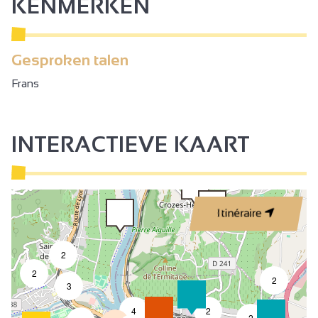
KENMERKEN
Gesproken talen
Frans
INTERACTIEVE KAART
Itinéraire
2
2
2
3
4
2
7
2