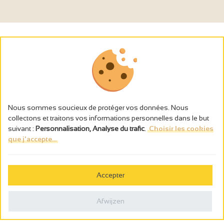
Nous sommes soucieux de protéger vos données. Nous
collectons et traitons vos informations personnelles dans le but
suivant :
Personnalisation, Analyse du trafic
.
Choisir les cookies
que j'accepte...
L’abus d’alcool est dangereux pour la santé, à consommer avec
modération.
Accepter
Gestion des cookies
Wettelijke vermeldingen
Afwijzen
Politique de confidentialité
Made in France by