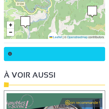
+
−
2
Leaflet
|
©
Openstreetmap
contributors
À VOIR AUSSI
on recommande !