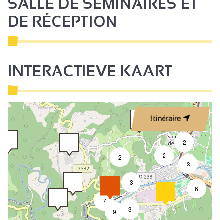
SALLE DE SÉMINAIRES ET
DE RÉCEPTION
INTERACTIEVE KAART
Itinéraire
2
2
2
3
3
6
1
7
3
9