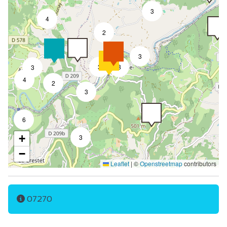
3
4
2
3
3
8
3
4
2
3
6
+
3
−
Leaflet
|
©
Openstreetmap
contributors
07270