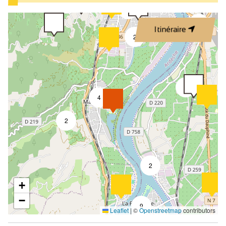
2
2
Itinéraire
2
2
4
2
2
+
−
9
Leaflet
|
©
Openstreetmap
contributors