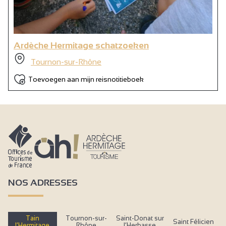
Ardèche Hermitage schatzoeken
Tournon-sur-Rhône
Toevoegen aan mijn reisnotitieboek
NOS ADRESSES
Tain
Tournon-sur-
Saint-Donat sur
Saint Félicien
l’Hermitage
Rhône
l’Herbasse