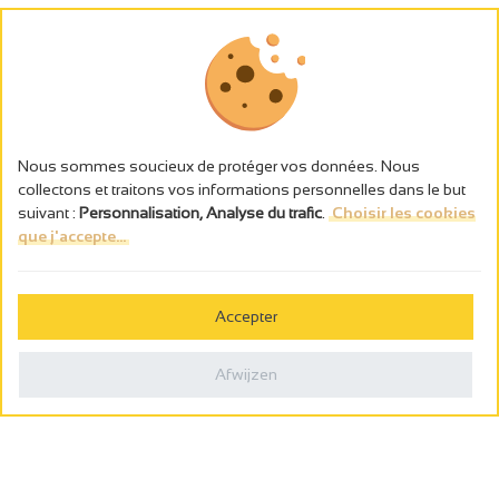
Nous sommes soucieux de protéger vos données. Nous
collectons et traitons vos informations personnelles dans le but
suivant :
Personnalisation, Analyse du trafic
.
Choisir les cookies
que j'accepte...
L’abus d’alcool est dangereux pour la santé, à consommer avec
modération.
Accepter
Gestion des cookies
Wettelijke vermeldingen
Afwijzen
Politique de confidentialité
Made in France by
Webcam