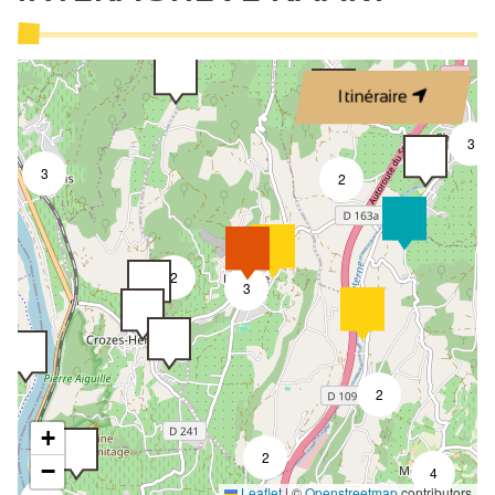
Itinéraire
3
3
2
2
3
2
+
2
−
4
Leaflet
|
©
Openstreetmap
contributors