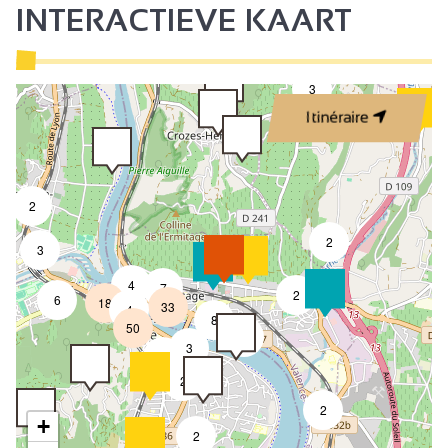
INTERACTIEVE KAART
3
Itinéraire
2
2
3
4
7
2
6
18
33
4
8
50
4
3
2
2
2
+
2