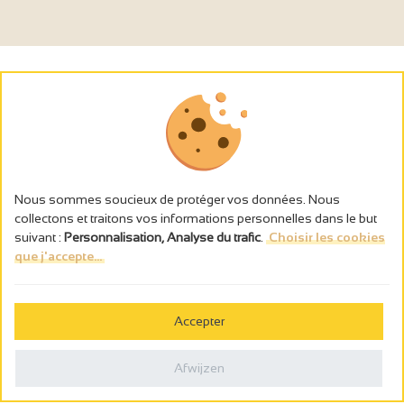
Nous sommes soucieux de protéger vos données. Nous
collectons et traitons vos informations personnelles dans le but
suivant :
Personnalisation, Analyse du trafic
.
Choisir les cookies
que j'accepte...
L’abus d’alcool est dangereux pour la santé, à consommer avec
modération.
Accepter
Gestion des cookies
Wettelijke vermeldingen
Afwijzen
Politique de confidentialité
Made in France by