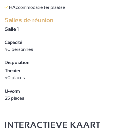
Bed 160 cm
HAccommodatie ter plaatse
Babymateriaal
Salles de réunion
Babybed
Salle 1
Kinderstoel
Capacité
Aankleedtafel
40 personnes
Strijkijzer en -plank
Disposition
Haardroger
Theater
Handdoekdroogrek
40 places
gratis prive gebruik internet
U-vorm
Computer beschikbaar
25 places
Televisie
Telefoon
INTERACTIEVE KAART
Wifi Internet