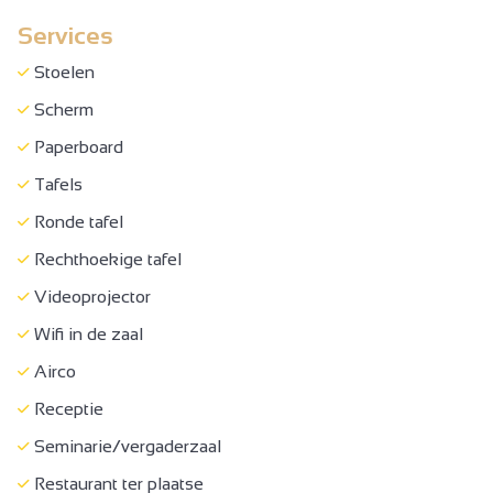
Services
Halfpension
Volpension
Stoelen
Ontbijt op de kamer
Scherm
Ontbijt
Paperboard
Banket
Tafels
Picknickmanden
Ronde tafel
Afhaalmaaltijden/Kant-en-klaarmaaltijden
Rechthoekige tafel
Restauratie kinderen
Videoprojector
Traiteur
Wifi in de zaal
Verhuur zaal
Airco
Gezinskamer
Receptie
Bed 90 cm
Seminarie/vergaderzaal
Bed 140 cm
Restaurant ter plaatse