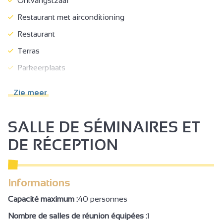
Ontvangstzaal
Restaurant met airconditioning
Restaurant
Terras
Parkeerplaats
Garage
Zie meer
Betaalde garage
Privé parkeerterrein
SALLE DE SÉMINAIRES ET
Ladestations voor elektrische voertuigen
DE RÉCEPTION
Receptie
Toeristische circuits
Informations
Cyber space / Internetaansluiting
Capacité maximum :
40 personnes
Toeristische documentatie
Nombre de salles de réunion équipées :
1
Reserveren