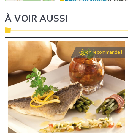
4
Seminarie/vergaderzaal
Bar
À VOIR AUSSI
on recommande !