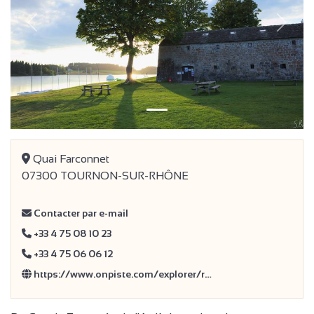
Vorige
Volge
Quai Farconnet
07300 TOURNON-SUR-RHÔNE
Contacter par e-mail
+33 4 75 08 10 23
+33 4 75 06 06 12
https://www.onpiste.com/explorer/r…