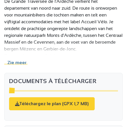
De Grande Traversée de l'Ardèche verkent het
departement van noord naar zuid. De route is ontworpen
voor mountainbikers die tochten maken en telt een
vijftigtal accommodaties met het label Accueil Vélo. Je
ontdekt de prachtige ongerepte landschappen van het
regionale natuurpark Monts d'Ardèche, tussen het Centraal
Massief en de Cevennen, aan de voet van de beroemde
bergen Mézenc en Gerbier-de-Jonc.
De route bestaat uit 3 delen:
Zie meer
l'Ardèche Verte, met twee mogelijke vertrekpunten:
DOCUMENTS À TÉLÉCHARGER
Annonay of Tournon sur Rhône, voor een sportieve variant
van ongeveer 100 km, in de richting van de bergen van de
Ardèchoise, en vooral toegankelijk via de TER- en TGV-
treinen vanuit de Rhônevallei.
Téléchargez le plan (GPX 1,7 MB)
Doorkruisen van het Regionaal Natuurpark van de Monts
d'Ardèche en de Montagne Ardéchoise: van het Lac de