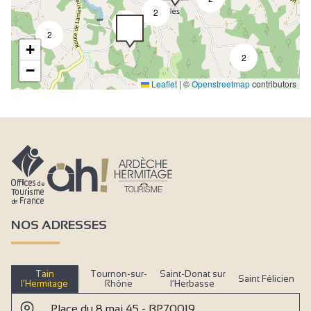
2
3
2
+
2
−
Leaflet
|
©
Openstreetmap
contributors
NOS ADRESSES
Tain
Tournon-sur-
Saint-Donat sur
Saint Félicien
l’Hermitage
Rhône
l’Herbasse
Place du 8 mai 45 - BP70019