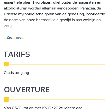
essentiële oliën, hydrolaten, oliehoudende maceraten en
alcoholaturen worden allemaal aangeboden! Panacea, de
Griekse mythologische godin van de genezing, inspireerde
de naam van onze boerderij, die gewijd is aan welzijn en
zorg.
We telen biologisch en oogsten de meeste planten op
onze percelen met de hulp van onze ezel Iris. De rest
Zie meer
wordt met mate geoogst van wilde percelen. Deze planten
worden gedroogd in onze droogkamer en vervolgens
TARIFS
gesorteerd, verwerkt en verpakt op de boerderij. Ons
assortiment evolueert en varieert naargelang de bron.
Gratis toegang.
OUVERTURE
Van 05/01 tot en met 19/12/2026 iedere dag.