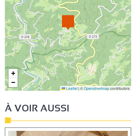
+
−
Leaflet
|
©
Openstreetmap
contributors
À VOIR AUSSI