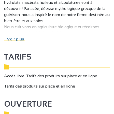
hydrolats, macérats huileux et alcoolatures sont à
découvrir ! Panacée, déesse mythologique grecque de la
guérison, nous a inspiré le nom de notre ferme destinée au
bien-être et aux soins.
Nous cultivons en agriculture biologique et récoltons
grâce à notre âne Iris la majorité des plantes sur nos
parcelles. Le reste est cueilli avec modération sur des
Voir plus
parcelles sauvages. Ces plantes sont séchées dans notre
séchoir puis triées, transformées et conditionnées à la
TARIFS
ferme. Notre gamme de produits est évolutive et varie en
fonction de la ressource.
Accès libre. Tarifs des produits sur place et en ligne.
Tarifs des produits sur place et en ligne
OUVERTURE