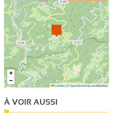
+
−
Leaflet
|
©
Openstreetmap
contributors
À VOIR AUSSI