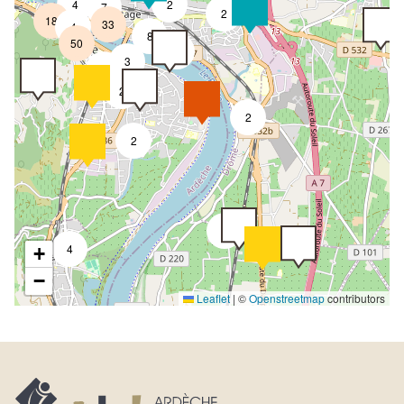
4
2
7
2
18
33
4
8
50
4
3
2
2
2
2
2
4
+
−
Leaflet
|
©
Openstreetmap
contributors