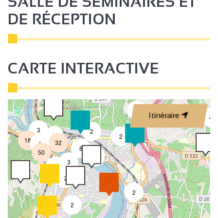
SALLE DE SÉMINAIRES ET
DE RÉCEPTION
CARTE INTERACTIVE
2
Itinéraire
4
3
2
8
2
18
32
4
8
50
4
3
2
2
2
2