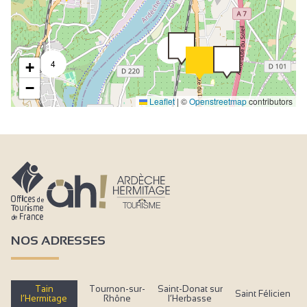
2
4
+
−
Leaflet
|
©
Openstreetmap
contributors
NOS ADRESSES
Tain
Tournon-sur-
Saint-Donat sur
Saint Félicien
l’Hermitage
Rhône
l’Herbasse