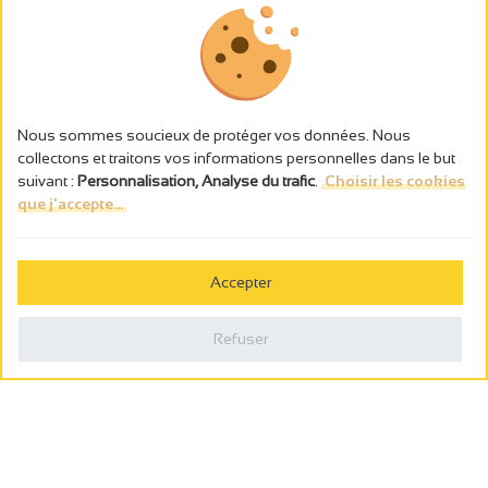
Nous sommes soucieux de protéger vos données. Nous
collectons et traitons vos informations personnelles dans le but
suivant :
Personnalisation, Analyse du trafic
.
Choisir les cookies
que j'accepte...
L’abus d’alcool est dangereux pour la santé, à consommer avec
modération.
Accepter
Gestion des cookies
Mentions légales
Refuser
Politique de confidentialité
Fait en france par
Webcam
Billetterie