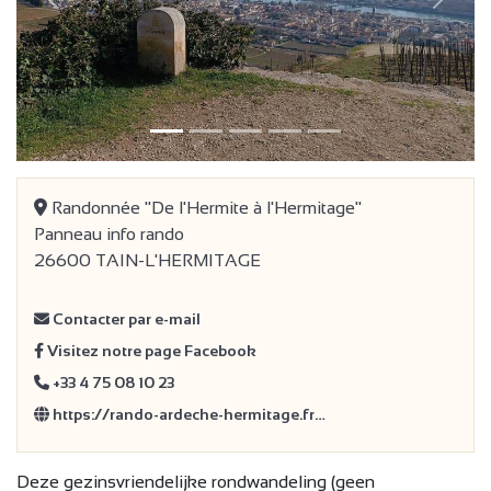
Vorige
Volge
Randonnée "De l'Hermite à l'Hermitage"
Panneau info rando
26600 TAIN-L'HERMITAGE
Contacter par e-mail
Visitez notre page Facebook
+33 4 75 08 10 23
https://rando-ardeche-hermitage.fr…
Deze gezinsvriendelijke rondwandeling (geen