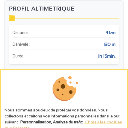
PROFIL ALTIMÉTRIQUE
3 km
Distance :
130 m
Dénivelé :
1h 15min.
Durée :
m
4
5
240
220
200
Nous sommes soucieux de protéger vos données. Nous
3
180
collectons et traitons vos informations personnelles dans le but
160
suivant :
Personnalisation, Analyse du trafic
.
Choisir les cookies
140