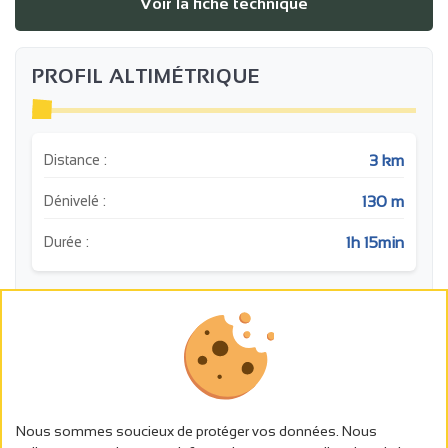
Voir la fiche technique
PROFIL ALTIMÉTRIQUE
3 km
Distance :
130 m
Dénivelé :
1h 15min
Durée :
m
4
5
240
220
200
Nous sommes soucieux de protéger vos données. Nous
3
180