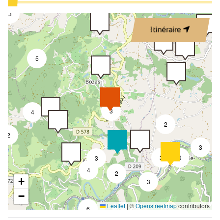
Wifi Internet
3
Douche
Itinéraire
1 badkamer (privé)
5
Eerlijk/beurs/expositie
Seminarie/vergaderzaal
3
4
2
2
3
3
9
3
4
2
+
3
−
Leaflet
|
©
Openstreetmap
contributors
6