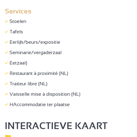
Services
Babymateriaal
Stofzuiger
Stoelen
Oven
Tafels
Privé wasmachine
Eerlijk/beurs/expositie
Strijkijzer en -plank
Seminarie/vergaderzaal
Koelkast
Eetzaal)
Handdoekdroogrek
Restaurant à proximité (NL)
Collectieve wasmachine
Traiteur libre (NL)
Verwarming
Vaisselle mise à disposition (NL)
Elektrische verwarming
HAccommodatie ter plaatse
Dubbele beglazing
INTERACTIEVE KAART
gratis prive gebruik internet
Televisie