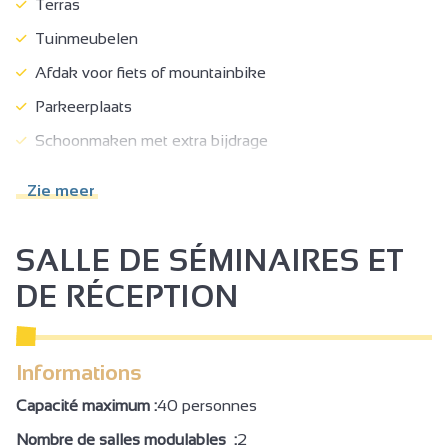
Terras
Tuinmeubelen
Afdak voor fiets of mountainbike
Parkeerplaats
Schoonmaken met extra bijdrage
Verhuur lakens
Zie meer
Verhuur linnengoed
Verhuur zaal
SALLE DE SÉMINAIRES ET
Niet roken
DE RÉCEPTION
Keukenhoek
Living / eetkamer
Informations
Bank
Capacité maximum :
40 personnes
Bed 90 cm
Nombre de salles modulables :
2
Bed 140 cm