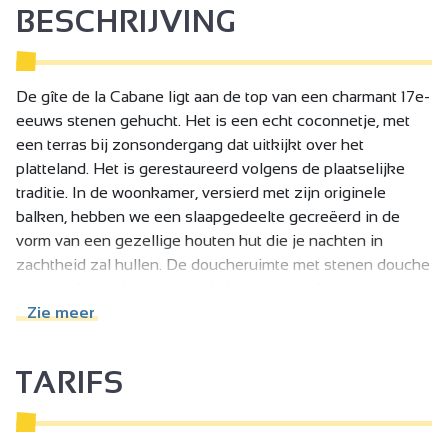
BESCHRIJVING
De gîte de la Cabane ligt aan de top van een charmant 17e-
eeuws stenen gehucht. Het is een echt coconnetje, met
een terras bij zonsondergang dat uitkijkt over het
platteland. Het is gerestaureerd volgens de plaatselijke
traditie. In de woonkamer, versierd met zijn originele
balken, hebben we een slaapgedeelte gecreëerd in de
vorm van een gezellige houten hut die je nachten in
zachtheid zal hullen. De doucheruimte met stenen douche
en toilet bevinden zich op de benedenverdieping.
De materialen die zijn gebruikt om deze voormalige
Zie meer
hooizolder te renoveren zijn natuurlijk en warm, met hout
en hennep die het oude steenwerk verwarmen.
TARIFS
Je zult genieten van de rust en stilte van ons huis in een
ongerepte omgeving.