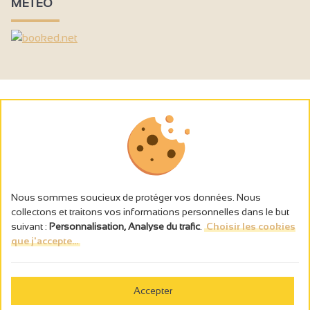
MÉTÉO
Nous sommes soucieux de protéger vos données. Nous
collectons et traitons vos informations personnelles dans le but
suivant :
Personnalisation, Analyse du trafic
.
Choisir les cookies
que j'accepte...
L’abus d’alcool est dangereux pour la santé, à consommer avec
modération.
Accepter
Gestion des cookies