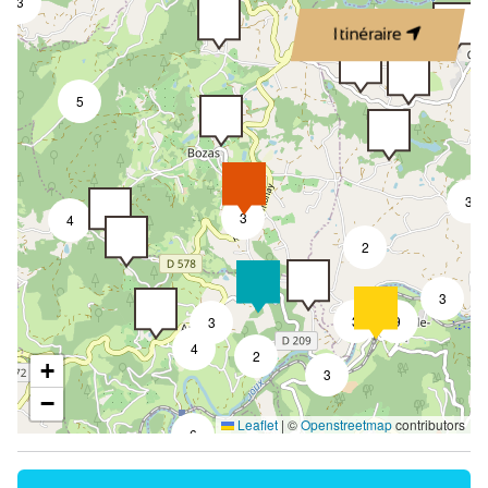
3
Itinéraire
5
3
3
4
2
3
3
9
3
4
2
+
3
−
Leaflet
|
©
Openstreetmap
contributors
6