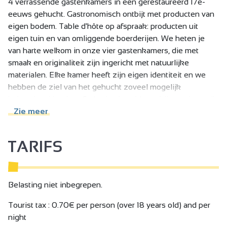
4 verrassende gastenkamers in een gerestaureerd 17e-
eeuws gehucht. Gastronomisch ontbijt met producten van
eigen bodem. Table d'hôte op afspraak: producten uit
eigen tuin en van omliggende boerderijen. We heten je
van harte welkom in onze vier gastenkamers, die met
smaak en originaliteit zijn ingericht met natuurlijke
materialen. Elke kamer heeft zijn eigen identiteit en we
hebben de ziel van het gehucht zoveel mogelijk
behouden. Het door Catherine bereide ontbijt wordt op elk
moment geserveerd in een prachtige gewelfde stenen
Zie meer
kamer of op het terras. In het gehucht zijn ook twee
activiteitenruimtes en een keramiekatelier. Mandenmaken,
TARIFS
wijn maken en boetseercursussen.
Belasting niet inbegrepen.
Tourist tax : 0.70€ per person (over 18 years old) and per
night