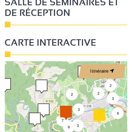
SALLE DE SÉMINAIRES ET
DE RÉCEPTION
CARTE INTERACTIVE
Itinéraire
2
2
2
3
3
6
1
7
3
9