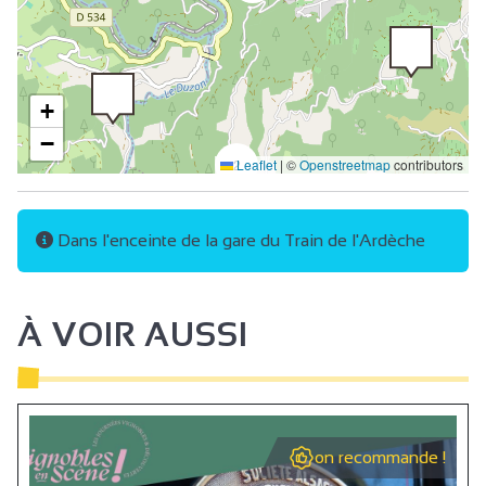
+
−
2
Leaflet
|
©
Openstreetmap
contributors
Dans l'enceinte de la gare du Train de l'Ardèche
À VOIR AUSSI
on recommande !