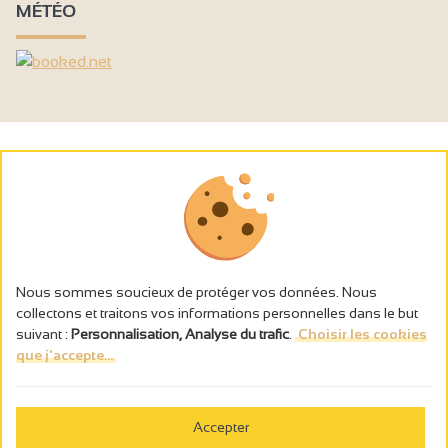
MÉTÉO
Nous sommes soucieux de protéger vos données. Nous
collectons et traitons vos informations personnelles dans le but
suivant :
Personnalisation, Analyse du trafic
.
Choisir les cookies
que j'accepte...
L’abus d’alcool est dangereux pour la santé, à consommer avec
modération.
Accepter
Gestion des cookies