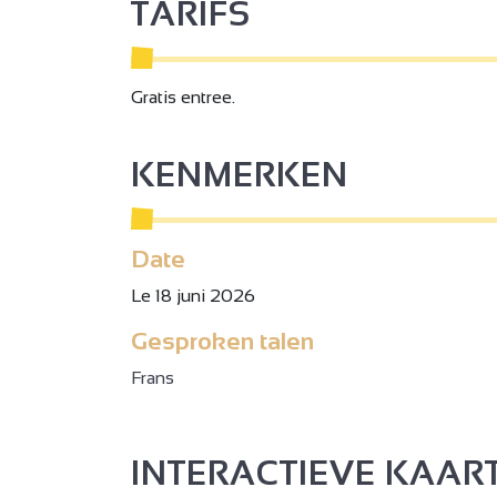
TARIFS
Gratis entree.
3
KENMERKEN
2
Date
Le 18 juni 2026
Gesproken talen
Frans
4
2
INTERACTIEVE KAAR
4