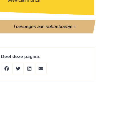
www.clairmont.fr
Toevoegen aan notitieboekje
+
Deel deze pagina: