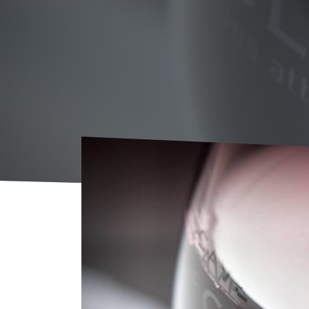
Voorpagina
Agenda
AGENDA
A pré Wo