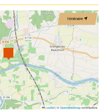
Itinéraire
Leaflet
|
©
Openstreetmap
contributors