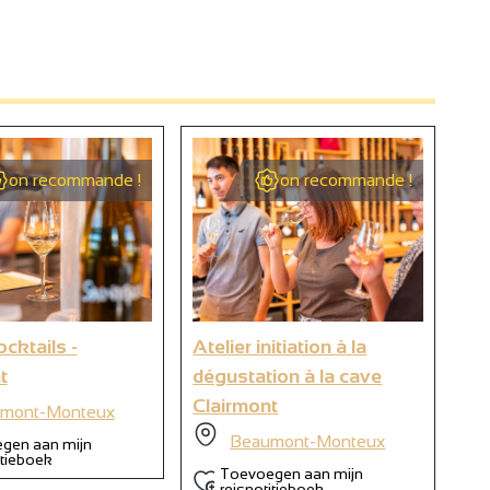
on recommande !
on recommande !
ocktails -
Atelier initiation à la
Vi
t
dégustation à la cave
Cl
Clairmont
mont-Monteux
Beaumont-Monteux
gen aan mijn
itieboek
Toevoegen aan mijn
reisnotitieboek