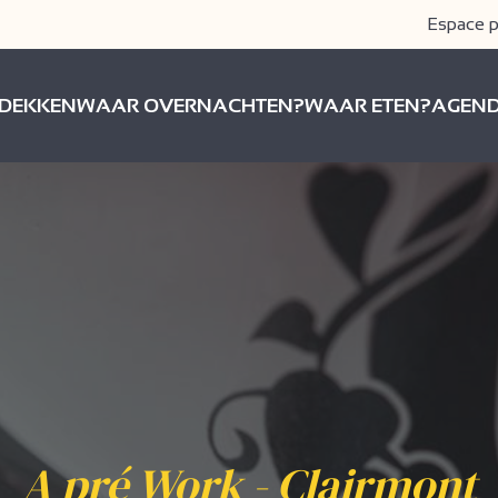
Espace p
DEKKEN
WAAR OVERNACHTEN?
WAAR ETEN?
AGEN
A pré Work - Clairmont