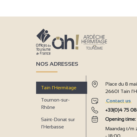
NOS ADRESSES
Place du 8 ma
Tain l’Hermitage
26601 Tain l
Tournon-sur-
Contact us
Rhône
+33(0)4 75 08
Opening time
Saint-Donat sur
l’Herbasse
Maandag t/m za
- 18:00