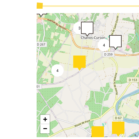
3
4
4
+
−