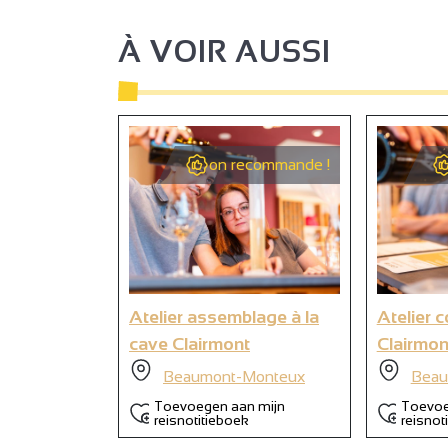
À VOIR AUSSI
6
on recommande !
Atelier assemblage à la
Atelier c
cave Clairmont
Clairmon
Beaumont-Monteux
Beau
Toevoegen aan mijn
Toevoe
reisnotitieboek
reisnot