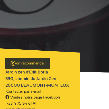
on recommande !
Jardin zen d'Erik Borja
530, chemin du Jardin Zen
26600 BEAUMONT-MONTEUX
Contacter par e-mail
Visitez notre page Facebook
+33 4 75 84 61 91