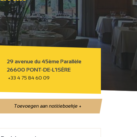
29 avenue du 45ème Parallèle
26600 PONT-DE-L'ISÈRE
+33 4 75 84 60 09
Toevoegen aan notitieboekje
+