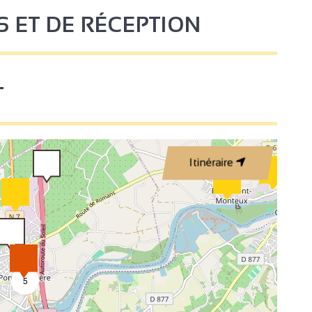
S ET DE RÉCEPTION
4
T
Itinéraire
5