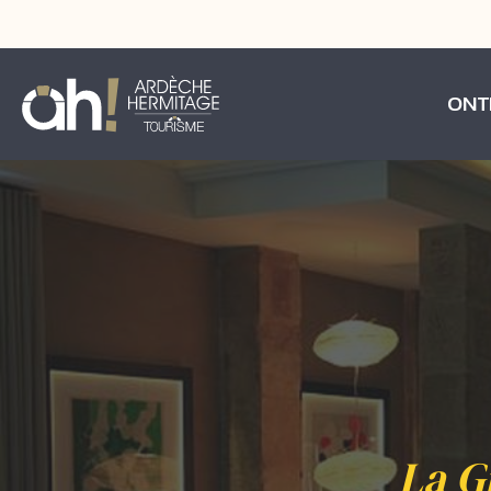
ONT
La G