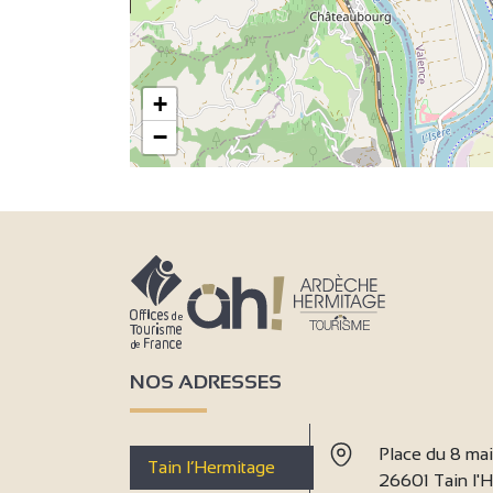
+
−
NOS ADRESSES
Place du 8 ma
Tain l’Hermitage
26601 Tain l