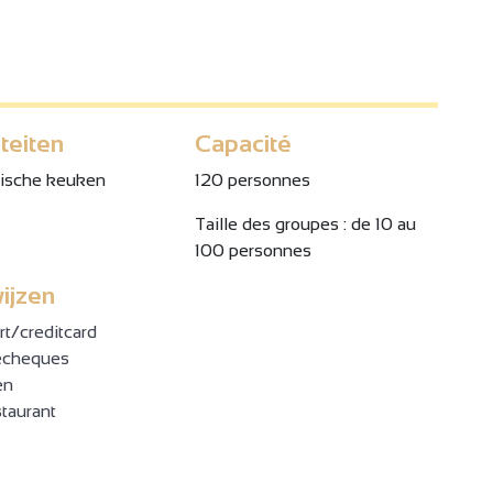
iteiten
Capacité
ische keuken
120 personnes
Taille des groupes : de 10 au
100 personnes
4
ijzen
t/creditcard
echeques
en
3
staurant
4