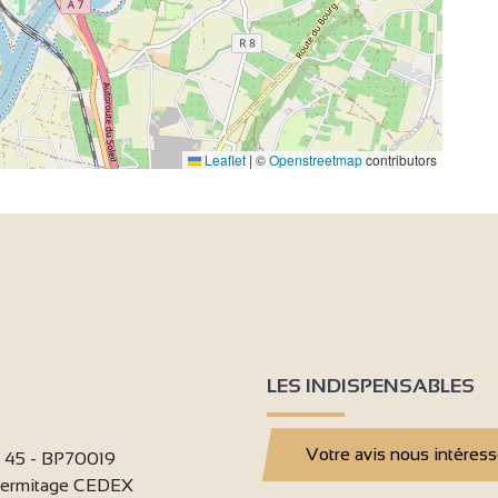
Leaflet
|
©
Openstreetmap
contributors
LES INDISPENSABLES
Votre avis nous intéres
i 45 - BP70019
'Hermitage CEDEX