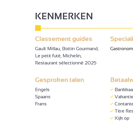
KENMERKEN
Classement guides
Special
Gault Millau, Bottin Gourmand,
Gastronom
Le petit futé, Michelin,
Restaurant sélectionné 2025
3
Gesproken talen
Betaalw
3
2
3
8
2
6
Engels
18
Bankkaar
32
4
8
Spaans
Vakanti
50
4
3
9
3
Frans
Contant
2
Titre Re
2
Kijk op
2
2