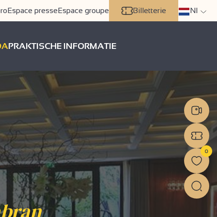
ro
Espace presse
Espace groupe
Billetterie
Nl
DA
PRAKTISCHE INFORMATIE
0
abran